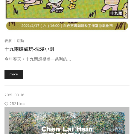
|
表演
活動
十九兩嬉處玩-沈浸小劇
今年春天，十九兩想舉辦一系列的...
more
2021-03-16
252
Likes