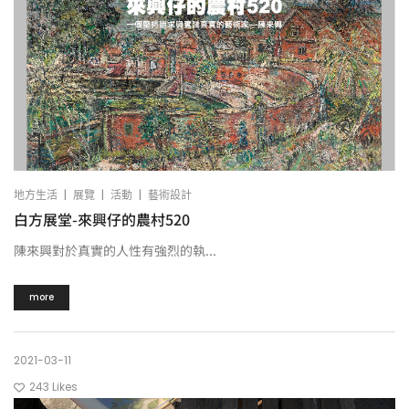
|
|
|
地方生活
展覽
活動
藝術設計
白方展堂-來興仔的農村520
陳來興對於真實的人性有強烈的執...
more
2021-03-11
243
Likes