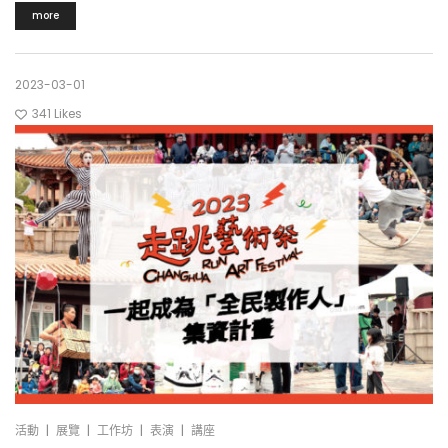
more
2023-03-01
341
Likes
|
|
|
|
活動
展覽
工作坊
表演
講座