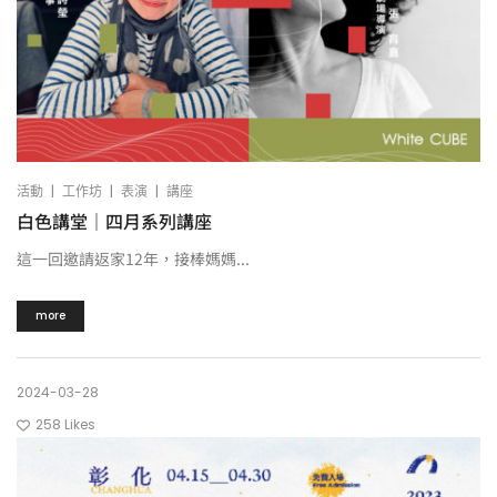
|
|
|
活動
工作坊
表演
講座
白色講堂｜四月系列講座
這一回邀請返家12年，接棒媽媽...
more
2024-03-28
258
Likes