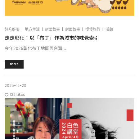
|
|
|
|
|
好吃好喝
地方生活
封面故事
封面故事
慢慢旅行
活動
走走彰化：以「布丁」作為城市的味覺索引
今年2026彰化布丁地圖與台灣...
more
2025-12-23
132
Likes