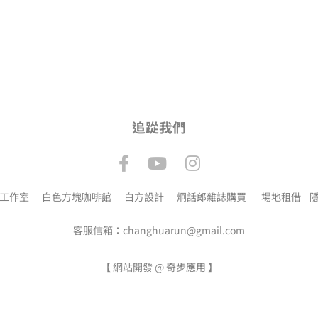
追踨我們
工作室
白色方塊咖啡館
白方設計
炯話郎雜誌購買
場地租借
隱
客服信箱：changhuarun@gmail.com
【
網站開發 @ 奇步應用
】