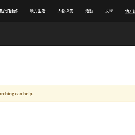
關於炯話郎
地方生活
人物採集
活動
文學
他方
rching can help.