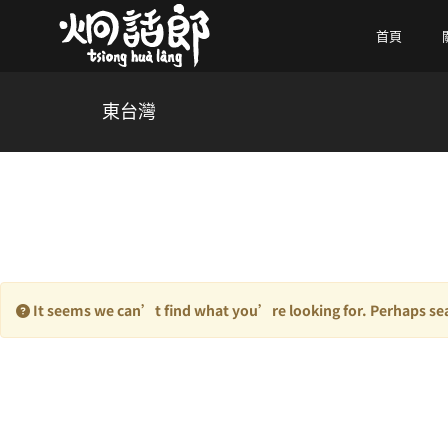
首頁
東台灣
It seems we can’t find what you’re looking for. Perhaps sea