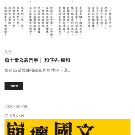
文學
勇士當為義鬥爭｜ 和仔先-賴和
整首詩滿載種種賴和對原住民、漢...
more
2020-09-08
178
Likes