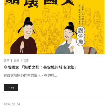
|
|
講座
文學
活動
崩壞國文 「戀愛之都：長安城的城市印象」
這群文壇宗師們有的惱人、有的憨...
more
2018-03-14