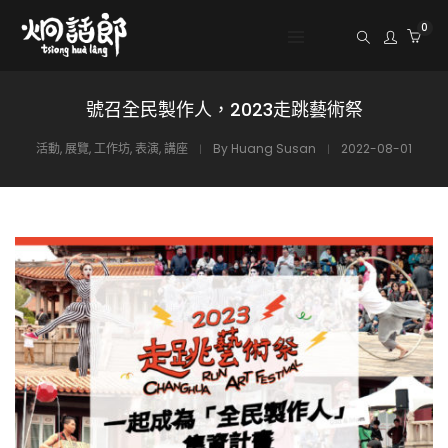
0
號召全民製作人，2023走跳藝術祭
活動
,
展覽
,
工作坊
,
表演
,
講座
By
Huang Susan
2022-08-01