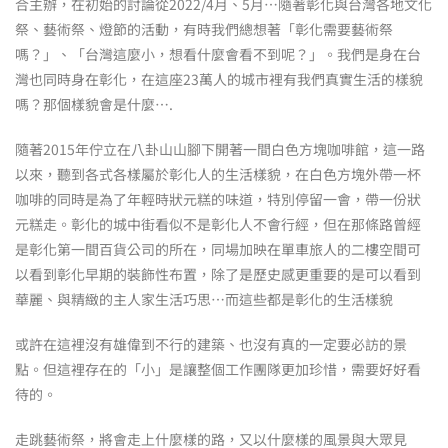
合主辦，在初始的討論從2022/4月、5月…隨著彰化與台灣各地文化
祭、藝術祭、燈節的活動，有時我們總想著「彰化需要藝術祭
嗎？」、「台灣這麼小，想看什麼會看不到呢？」。我們是身在台
灣也同時身在彰化，在這座23萬人的城市裡有我們真實生活的樣貌
嗎？那個樣貌會是什麼….
隨著2015年佇立在八卦山山腳下開著一間白色方塊咖啡館，這一路
以來，聽到各式各樣屬於彰化人的生活樣貌，在白色方塊外帶一杯
咖啡的同時是為了年輕時狀元糕的味道，特別停留一會，帶一份狀
元糕走。彰化的城中街看似不是彰化人不會行經，但在那條路曾經
是彰化第一間百貨公司的所在，同場加映在單車旅人的二樓空間可
以看到彰化早期的裝飾性布置，除了是歷史感更重要的是可以看到
華麗、與精緻的主人家生活巧思…而這些都是彰化的生活樣貌
或許在這裡沒有雄偉到不行的建築、也沒有真的一定要必訪的景
點。但這裡存在的「小」是讓整個工作團隊更加珍惜，需要好好看
待的。
走跳藝術祭，將會走上什麼樣的路，又以什麼樣的風景與大眾見