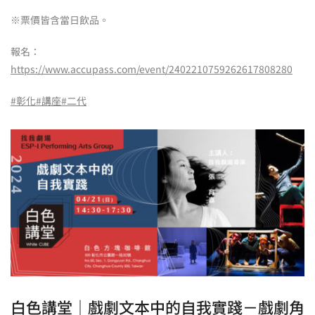
※票價皆含當日飲品。
報名：
https://www.accupass.com/event/2402210759262617808280
#彰化
#講座
#二代
白色講堂｜戲劇文本中的自我實踐－戲劇角