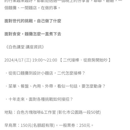
的行業越來越好，都歡迎透過一個晚上的分享會，聊聊、聽聽，一
個麵攤、一間麵店，在做的事。
面對世代的挑戰，自己做了什麼
面對食安，麵攤怎麼一直煮下去
《白色講堂 講座資訊》
2024/4/17 (三) 19:00～21:00 【 二代接棒．從廚房開始吵 】​
．從街口麵攤到設計小麵店，二代怎麼接棒？
．菜單、餐盤、內用、外帶，看似一句話，要怎麼動身？
．十年走來，面對各種挑戰如何接招？
地點：白色方塊咖啡&工作室 (彰化市公園路一段50號)
早鳥票：150元(名額超有限)。一般票劵：250元。