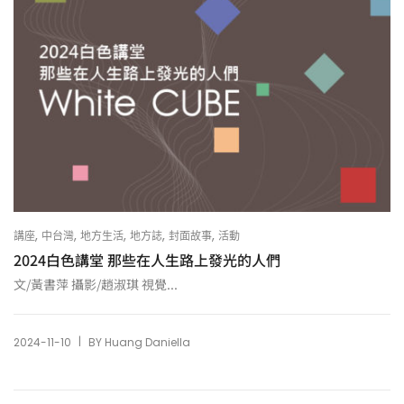
,
,
,
,
,
講座
中台灣
地方生活
地方誌
封面故事
活動
2024白色講堂 那些在人生路上發光的人們
文/黃書萍 攝影/趙淑琪 視覺...
|
2024-11-10
BY
Huang Daniella