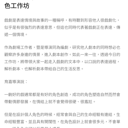
色工作坊
戲劇是表達情境與故事的一種稱呼，有時聽到形容他人很戲劇化，
似乎是有很強烈的表達意思，但這也同時代表著戲劇正在表達、傳
遞一個情境。
作為劇場工作者，暨是導演同為編劇，研究他人劇本的同時想必也
觀察許多身邊的情景，進入劇本創作。如此一來一往，透過今日的
工作坊，將帶領大家一起走入戲劇的文本中，以口說的表達過程，
解析劇本、也解析劇本帶給自己的生活反思。
育嘉導演說：
⼀齣好的戲通常都是有好的⾓⾊創造，成功的⾓⾊塑造⾃然⽽然會
帶動情節發展，在情結上就不會覺得很硬、很尷尬。
但是在設計個⼈⾓⾊的時候，經常會與⾃⼰的⽣命經驗有連結，⽣
命經驗豐富、並且具有開闊性，在⾓⾊設計上就會很多元，不會單