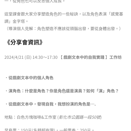
⼀，從⾓⾊也可以反思個⼈成長。
這堂課會跟⼤家分享塑造⾓⾊的⼀些秘訣，以及⾓⾊表演「感覺基
調」⾦字塔。
（導演個⼈⾒解：⾓⾊塑造不應該從頭腦出發，要從⾝體出發。）
《分享會資訊》
2024/4/21 (日) 14:30～17:30 【
戲劇文本中的自我實踐
】
工作坊
．從戲劇文本中的個人角色
．演角色：什麼是角色？你是⾓⾊還是演員？如何「演」角色？
．從戲劇文本中，發現自我，我想扮演的角色是….
地點：白色方塊咖啡&工作室 (
彰化市公園路一段50號
)
早鳥票：150元(名額超有限)。一般票劵：250元。