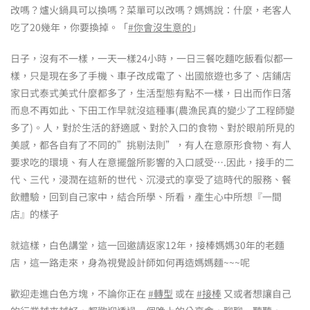
改嗎？爐火鍋具可以換嗎？菜單可以改嗎？媽媽說：什麼，老客人
吃了20幾年，你要換掉。「
#你會沒生意的
」
日子，沒有不一樣，一天一樣24小時，一日三餐吃麵吃飯看似都一
樣，只是現在多了手機、車子改成電了、出國旅遊也多了、店鋪店
家日式泰式美式什麼都多了，生活型態有點不一樣，日出而作日落
而息不再如此、下田工作早就沒這種事(農漁民真的變少了工程師變
多了)。人，對於生活的舒適感、對於入口的食物、對於眼前所見的
美感，都各自有了不同的”挑剔法則”，有人在意原形食物、有人
要求吃的環境、有人在意擺盤所影響的入口感受….因此，接手的二
代、三代，浸潤在這新的世代、沉浸式的享受了這時代的服務、餐
飲體驗，回到自己家中，結合所學、所看，產生心中所想『一間
店』的樣子
就這樣，白色講堂，這一回邀請返家12年，接棒媽媽30年的老麵
店，這一路走來，身為視覺設計師如何再造媽媽麵~~~呢
歡迎走進白色方塊，不論你正在
#轉型
或在
#接棒
又或者想讓自己