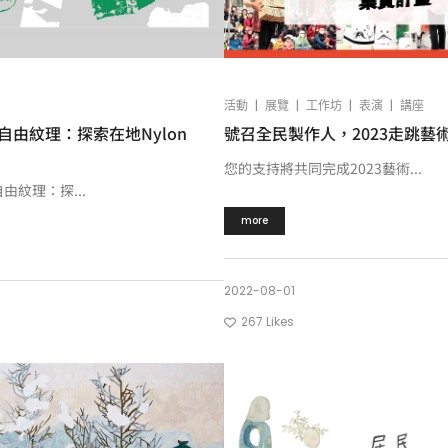
|
|
|
|
活動
展覽
工作坊
表演
講座
化_自由紋理：探索在地Nylon
號召全民製作人，2023走跳藝
您的支持將共同完成2023藝術...
由紋理：探...
more
2022-08-01
267
Likes