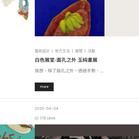
|
|
|
藝術設計
地方生活
展覽
活動
白色展堂-面孔之外 玉純畫展
我想，除了臉孔之外，透過手勢、...
more
2020-04-04
178
Likes