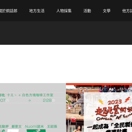
關於炯話郎
地方生活
人物採集
活動
文學
他方