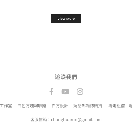
View More
追踨我們
工作室
白色方塊咖啡館
白方設計
炯話郎雜誌購買
場地租借
隱
客服信箱：changhuarun@gmail.com