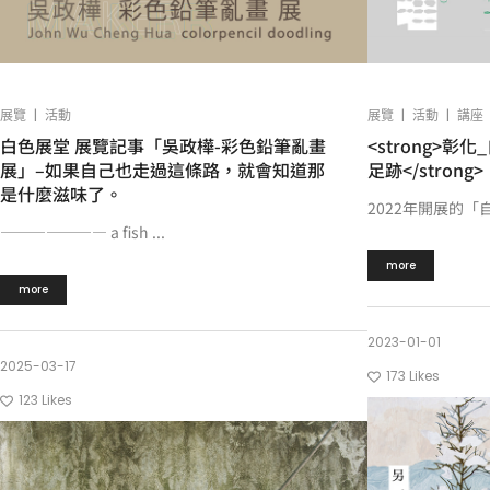
|
|
|
展覽
活動
展覽
活動
講座
白色展堂 展覽記事「吳政樺-彩色鉛筆亂畫
<strong>彰
展」–如果自己也走過這條路，就會知道那
足跡</strong>
是什麼滋味了。
2022年開展的「自
——————— a fish ...
more
more
2023-01-01
2025-03-17
173
Likes
123
Likes