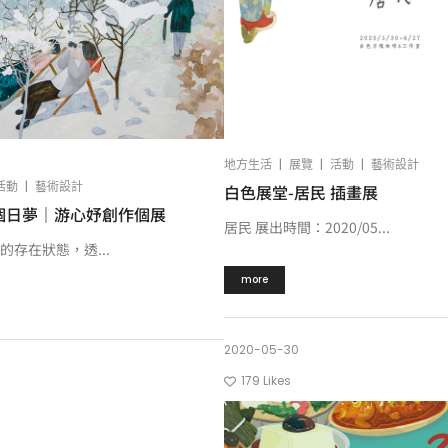
|
|
|
地方生活
展覽
活動
藝術設計
|
活動
藝術設計
白色展堂-居民 插畫展
個日夢｜游心妤創作個展
居民 展出時間：2020/05...
存在狀態，透...
more
2020-05-30
179
Likes