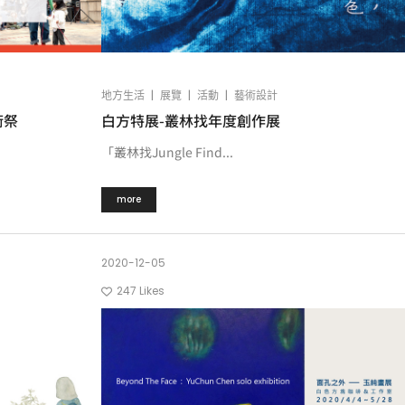
|
|
|
地方生活
展覽
活動
藝術設計
術祭
白方特展-叢林找年度創作展
「叢林找Jungle Find...
more
2020-12-05
247
Likes