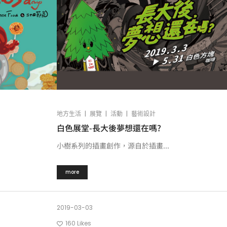
|
|
|
地方生活
展覽
活動
藝術設計
白色展堂-長大後夢想還在嗎?
小樹系列的插畫創作，源自於插畫...
more
2019-03-03
160
Likes