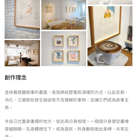
創作理念
塗抹著透露敘事的畫面，是我將經歷重新演繹的方式，以此反芻、
消化、沉澱那些發生過卻來不及理解的事物，並讓它們成為故事主
角，
令自己也置身畫裡的地方，從此與分身相惜。一個個分身便從畫裡
穿越眼睛、在身體裡住下，成為居民，附身獸般彼此束縛、共享生
命。