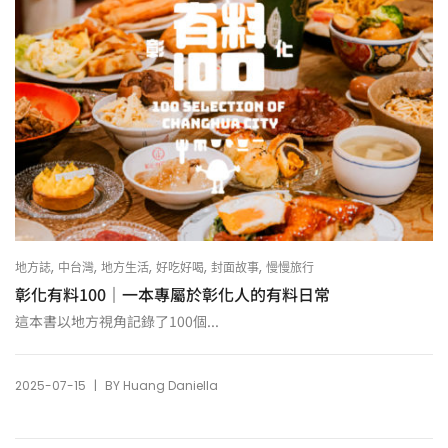
,
,
,
,
,
地方誌
中台灣
地方生活
好吃好喝
封面故事
慢慢旅行
彰化有料100｜一本專屬於彰化人的有料日常
這本書以地方視角記錄了100個...
|
2025-07-15
BY
Huang Daniella