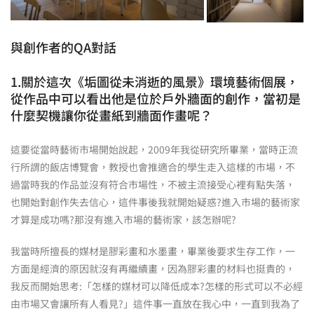
與創作者的QA對話
1.關於這次《垢圖從未消逝的風景》環境藝術個展，
從作品中可以看出他是位於戶外牆面的創作，當初是
什麼契機讓你從畫紙到牆面作畫呢？
這要從當時藝術市場開始說起，2009年我從研究所畢業，當時正流
行所謂的飯店博覽會，教授也會推適合的學生走入這樣的市場，不
過當時我的作品並沒有符合市場性，不被主流接受心裡有點失落，
也開始對創作失去信心，這件事後我就開始疑惑?進入市場的藝術家
才算是成功嗎?那沒有進入市場的藝術家，該怎辦呢?
我當時所擅長的媒材是膠彩畫和水墨畫，畢業後要求生存工作，一
方面是經濟的原因就沒有再繼續畫，因為膠彩畫的材料也挺貴的，
我反而開始思考:「怎樣的媒材可以降低成本?怎樣的形式可以不必經
由市場又會讓所有人看見?」這件事一直放在我心中，一直到我為了