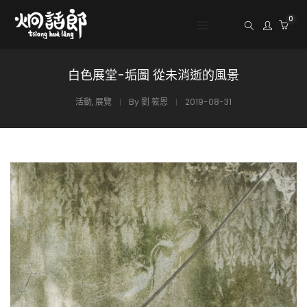
0
白色展堂-垢圖 從未消逝的風景
活動
,
展覽
By
劉 筱恩
2019-08-31