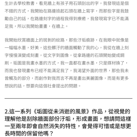
生計去學校教書，看見牆上有孩子用石頭刮出的字，我發現這是個
不錯的方式，我開始在路邊撿起石頭在牆上寫字，而那些字是我鼓
勵自己的話，在路邊刻字的過程我得到療癒，我發現寫字已不能滿
足我，所以我開始畫畫，在牆上。
我開始欣賞牆面上的斑剝的紋路，那些汙垢痕跡，在我眼中就像是
一幅幅水墨，好美，這些髒汙的牆面觸動了我的心，我從在牆上刻
字慢慢演變成刻畫，從文字到圖像，從拿路邊的石頭開始變成鋼
刷，垢圖是我畫水墨的方式，我一直都在畫水墨，只是媒材換了，
而我也發現畫布已經不能滿足我了，我渴望外面的世界，那些我未
曾觸及的部分，而創作對我而言不再是畫出美麗圖像，而是有更多
想說的話，想要向這個社會提出的問題。
2.這一系列《垢圖從未消逝的風景》作品，從視覺的
理解他是刮除牆面部份汙垢，形成畫面，想請問這樣
一至兩年即會自然消失的特性，會覺得可惜或是想更
長時間的保留他嗎？