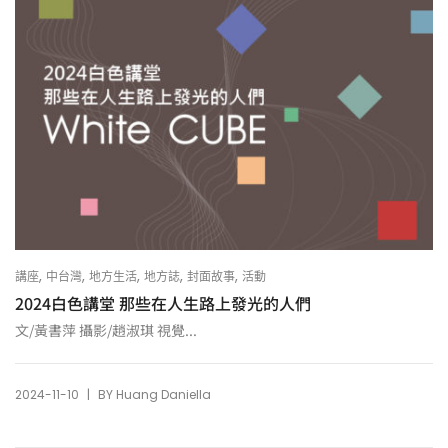
,
,
,
,
,
講座
中台灣
地方生活
地方誌
封面故事
活動
2024白色講堂 那些在人生路上發光的人們
文/黃書萍 攝影/趙淑琪 視覺...
|
2024-11-10
BY
Huang Daniella