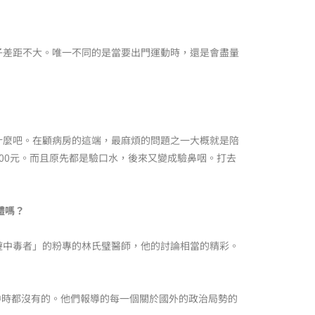
子差距不大。唯一不同的是當要出門運動時，還是會盡量
什麼吧。在顧病房的這端，最麻煩的問題之一大概就是陪
00元。而且原先都是驗口水，後來又變成驗鼻咽。打去
體嗎？
遊中毒者」的粉專的林氏璧醫師，他的討論相當的精彩。
中時都沒有的。他們報導的每一個關於國外的政治局勢的