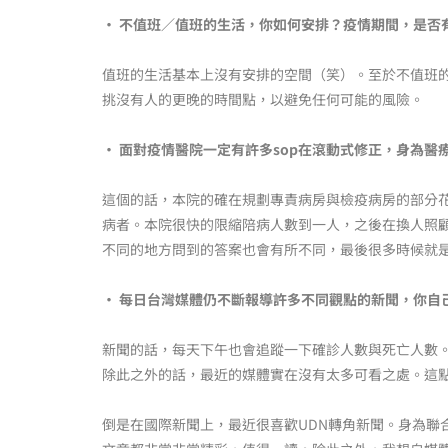
‧ 不值班／值班的生活，你如何安排？疫情期間，是否
值班的生活基本上沒有安排的空間（笑）。至於不值班
挑沒有人的更晚的時間點，以避免任何可能的風險。
‧ 面對疫情醫院一定有許多sop在滾動式修正，身為
這個的話，本院的確在規劃專責病房與檢疫病房的部分
病者。本院很快的限縮陪病人數到一人，之後在換人照顧
不同的地方問到的答案也會有所不同，最後很多時候就
‧ 每日台灣媒體仍不斷報導許多不同觀點的新聞，你自
新聞的話，每天下午也會追蹤一下確診人數與死亡人數
除此之外的話，最近的媒體實在沒有太多可看之處。這
倒是在國際新聞上，最近很喜歡UDN轉角新聞。身為聯