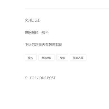
文/孔元廷
住院醫師一般科
下班的路每天都越來越遠
廢宅
新冠肺炎
疫情
醫事人員
PREVIOUS POST