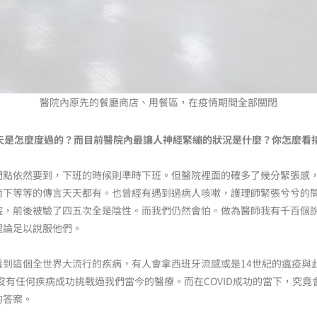
醫院內原先的餐廳商店、用餐區，在疫情期間全部關閉
一天是怎麼度過的？而目前醫院內最讓人神經緊繃的狀況是什麼？你怎麼看
間點依然要到，下班的時候則準時下班。但醫院裡面的確多了幾分緊張感
下等等的傳言天天都有。也曾經有遇到過病人咳嗽，護理師緊張兮兮的問我
院，前後被驗了四五次全是陰性。而我們仍然會怕。做為醫師我有千百個
理論足以說服他們。
看到這個全世界大流行的疾病，有人會拿西班牙流感或是14世紀的瘟疫與
前沒有任何疾病成功挑戰過我們當今的醫療。而在COVID成功的當下，究
的答案。