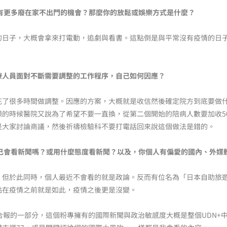
有更多廢在家不出門的機會？那麼你的放鬆或娛樂方式是什麼？
的日子，大概會拿來打電動，追劇與看書。這點倒是與平常沒有疫情的日
醫療人員面對不斷需要調整的工作程序，自己如何因應？
花了很多時間做調整。因應的方案，大概就是收信然後確定院方到底要做
的時候醫院又說為了希望不要一直換，從第二個開始的陪病人數要加收5
是大家討論商議，然後祈禱檢驗科不要打電話回來說這個做法是錯的。
己會看新聞嗎？或用什麼態度看新聞？以及，你個人有偏愛的國內、外媒
。但於此同時，個人最近不會看的就是政論。反而有位名為「日本自助旅
點在疫情之前就是如此，疫情之後更是沒變。
合報的一部分，這個粉專擁有的國際新聞與政治敏感度大概是整個UDN+