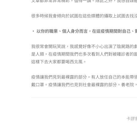
文章都非常非常精彩，值得一讀。除此之外，我想自媒體
很多時候我會傾向於試圖在這些媒體的攝取上試圖去找
‧ 以你的職業、個人身分而言，在這疫情期間對自己、
我很常會開玩笑說，我感覺好像不小心出演了陰屍路的
是人類。在疫情期間我們也多次看到人們對被確診者的
這樣下去大家都要喝西北風。
疫情讓我們見到最裸露的部分。有人放任自己的本能帶
戴口罩。疫情讓我們也見到社會最裸露的部分。養老院
卡謬