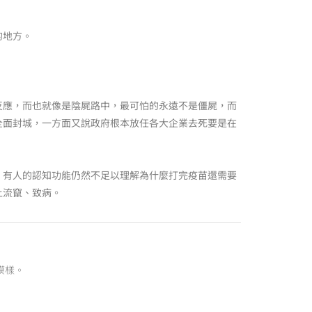
的地方。
反應，而也就像是陰屍路中，最可怕的永遠不是僵屍，而
全面封城，一方面又說政府根本放任各大企業去死要是在
。有人的認知功能仍然不足以理解為什麼打完疫苗還需要
上流竄、致病。
模樣。