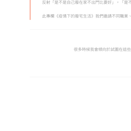
反射「是不是自己廢在家不出門比要好」，「是
此專欄《疫情下的廢宅生活》我們邀請不同職業
很多時候我會傾向於試圖在這些