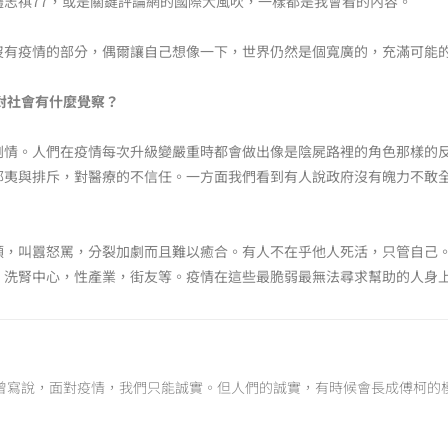
志祺77，或是關鍵評論網的國際大風吹，一樣都是我會看的內容。
沒有疫情的部分，偶爾讓自己想像一下，世界仍然是個寬廣的，充滿可能
對社會有什麼覺察？
劇情。人們在疫情每次升級變嚴重時都會做出像是陰屍路裡的角色那樣的
鄙夷與排斥，對醫療的不信任。一方面我們看到有人說政府沒有魄力不敢
領，叫囂怒罵，分裂加劇而且難以癒合。有人不在乎他人死活，只管自己
，洗腎中心，性產業，街友等。疫情在這些最脆弱最無法尋求幫助的人身
曾寫說，面對疫情，我們只能誠實。但人們的誠實，有時候會長成傅柯的