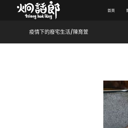
首頁
疫情下的廢宅生活/陳育萱