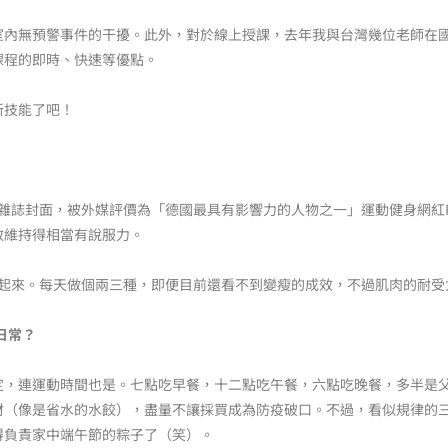
室內無預警事件的干擾。此外，對於線上授課，去年我與台灣幾位老師在
課程的即時、快速等優點。
新技能了吧！
士》雜誌封面，被外媒評價為「德國最具有影響力的人物之一」運動健身網紅Pa
效維持得相當有說服力。
a動起來。每天做個兩三種，即便目前還看不到變瘦的成效，不過肌肉的耐
日常？
定，連運動時間也是。七點吃早餐，十二點吃午餐，六點吃晚餐，多半是
材（像是省水的水餃），盡量不讓採買成為防疫破口。不過，看似規律的
得負責家中端午節的粽子了（笑）。