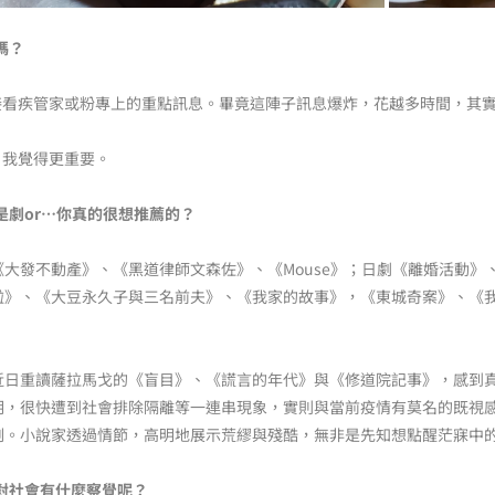
嗎？
看疾管家或粉專上的重點訊息。畢竟這陣子訊息爆炸，花越多時間，其
我覺得更重要。
劇or…你真的很想推薦的？
大發不動產》、《黑道律師文森佐》、《Mouse》；日劇《離婚活動》
》、《大豆永久子與三名前夫》、《我家的故事》，《東城奇案》、《我是
近日重讀薩拉馬戈的《盲目》、《謊言的年代》與《修道院記事》，感到
明，很快遭到社會排除隔離等一連串現象，實則與當前疫情有莫名的既視
刻。小說家透過情節，高明地展示荒繆與殘酷，無非是先知想點醒茫寐中
對社會有什麼察覺呢？