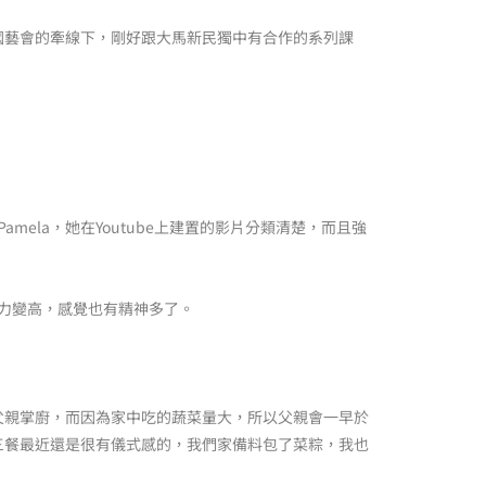
國藝會的牽線下，剛好跟大馬新民獨中有合作的系列課
mela，她在Youtube上建置的影片分類清楚，而且強
受力變高，感覺也有精神多了。
父親掌廚，而因為家中吃的蔬菜量大，所以父親會一早於
三餐最近還是很有儀式感的，我們家備料包了菜粽，我也