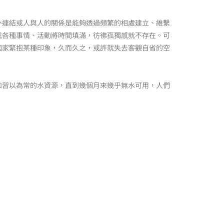
外連結或人與人的關係是能夠透過頻繁的相處建立、維繫
找各種事情、活動將時間填滿，彷彿孤獨感就不存在。可
國家緊抱某種印象，久而久之，或許就失去客觀自省的空
如習以為常的水資源，直到幾個月來幾乎無水可用，人們