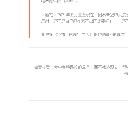
這些廢宅的日子裡….
〃廢宅〃 2021年五月直至現在，因為新冠肺
反射「是不是自己廢在家不出門比要好」，「是
此專欄《疫情下的廢宅生活》我們邀請不同職業
如實接受生命中各種路段的風景，而不撇過頭去，假
都