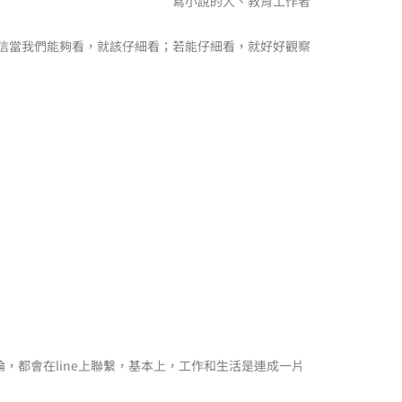
寫小說的人、教育工作者
信當我們能夠看，就該仔細看；若能仔細看，就好好觀察
，都會在line上聯繫，基本上，工作和生活是連成一片