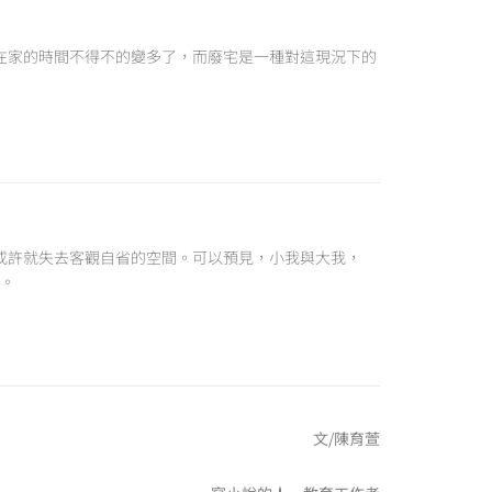
，在家的時間不得不的變多了，而廢宅是一種對這現況下的
或許就失去客觀自省的空間。可以預見，小我與大我，
。
文/陳育萱