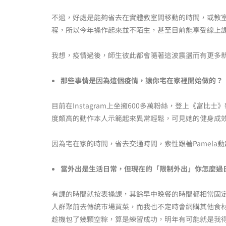
不過，好處是能夠省去在實體教室間移動的時間，或教
程，所以今年操作起來並不陌生，甚至目前能享受線上
我想，疫情過後，師生彼此都會隨著這波震盪而有更多
那些事情是因為這個疫情，讓你宅在家裡開始做的？
目前在Instagram上坐擁600多萬粉絲，登上《富比
度頗高的動作本人示範起來異常輕鬆，可見她的健身成
因為宅在家的時間，省去交通時間，索性跟著Pamel
當外出是生活日常，但現在的「限制外出」你怎麼過
有課的時間就按表操課，其餘早中晚餐的時間都相當固
人群聚前去傳統市場買菜，而我也不定時會網購其他食
趁機包了幾顆空粽，算是練習成功，明年有可能就是我