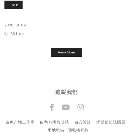
more
2020-01-09
136
Likes
View More
追踨我們
白色方塊工作室
白色方塊咖啡館
白方設計
炯話郎雜誌購買
場地租借
隱私權條款