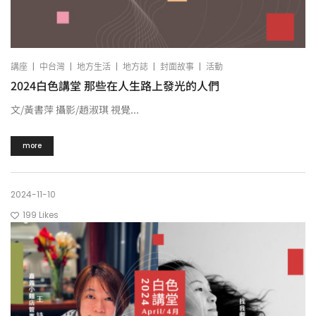
|
|
|
|
|
講座
中台灣
地方生活
地方誌
封面故事
活動
2024白色講堂 那些在人生路上發光的人們
文/黃書萍 攝影/趙淑琪 視覺...
more
2024-11-10
199
Likes