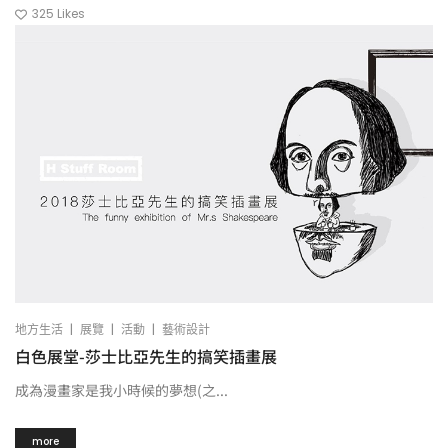
325
Likes
|
|
|
地方生活
展覽
活動
藝術設計
白色展堂-莎士比亞先生的搞笑插畫展
成為漫畫家是我小時候的夢想(之...
more