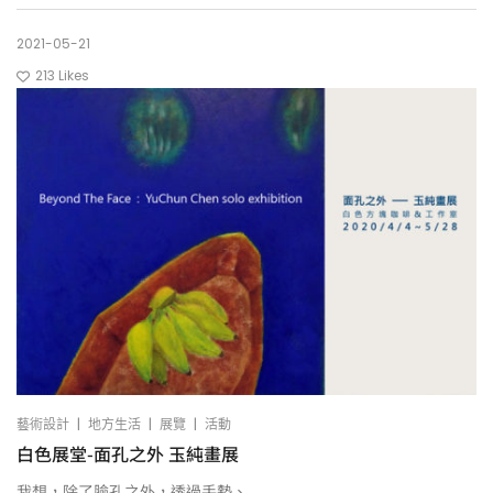
2021-05-21
213
Likes
|
|
|
藝術設計
地方生活
展覽
活動
白色展堂-面孔之外 玉純畫展
我想，除了臉孔之外，透過手勢、...