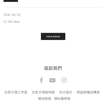
2018-09-02
145
Likes
View More
追踨我們
白色方塊工作室
白色方塊咖啡館
白方設計
炯話郎雜誌購買
場地租借
隱私權條款