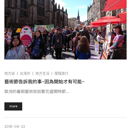
|
|
|
地方誌
台灣外
地方生活
慢慢旅行
藝術節告訴我的事~因為開始才有可能~
歐洲的暑假藝術就如繁花盛開時節...
more
2018-09-22