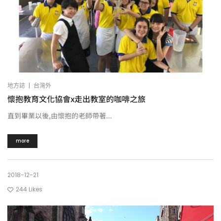
|
地方誌
台灣外
懷抱教育文化協會x走出教室的咖啡之旅
直到畢業以後,由懷抱的老師帶著...
more
2018-12-21
244
Likes