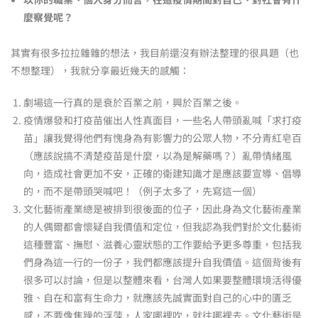
麼察覺呢？
其實有很多拉拉雜雜的想法，我目前還沒有辦法整理的很具題（也
不想整理），我就分享最近幾天的感觸：
劇場這一行真的是衰於百業之前，興於百業之後。
疫情爆發和打疫苗催出人性真面目，一些名人帶頭亂喊「求打疫
苗」讓我覺得他們有愧身為有影響力的公眾人物，不分青紅皂百
（應該說搞不清楚疫苗是什麼，以為是解藥嗎？）亂帶情緒風
向，造成社會更加不安，正確的衛建知識才是應該要宣導、倡導
的，而不是帶頭哭喊吧！（例子太多了，先寫這一個）
文化藝術產業總是被排到很後面的位子，因此身為文化藝術產業
的人偶爾都會懷疑自我價值和定位，但我認為我們對於文化藝術
這種豐富、撫慰、滋養心靈狀態的工作要給予更多尊重，包括我
們身為這一行的一份子，我們都應該提升自我價值。這個背後有
很多可以討論，但是以整體來看，台灣人如果要整體環境活得優
雅、自在和富有生命力，就應該先誠實面對自己的心中的匱乏
感，不要像焦躁的浮萍，人家哪裡吹，就往哪裡去。文化藝術是