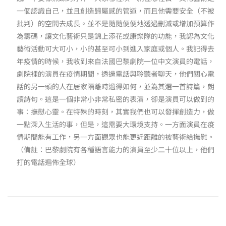
一個認識自己，並且創造歸屬感的管道，而且他需要安全（不被
批判）的空間去成長。並不是隨隨便便地透過刪減或增加預算作
為籌碼，讓文化藝術只是錦上添花或康樂隊的功能，我認為文化
藝術活動可大可小，小的甚至可小到進入家庭或個人。我記得去
年疫情的時候，我收到來自法國巴黎劇院一位中文演員的電話，
劇院裡的演員在疫情期間，透過電話與聆聽者聊天，他們關心電
話的另一頭的人在居家隔離時過得如何，並為其選一首詩篇，朗
讀詩句。這是一個非常小非常私密的表演，卻是演員可以做到的
事：撫慰心靈。在特殊的時刻，其實我們也可以發揮創造力，做
一點深入生活的事，但是，這需要大環境支持。一方面演員在疫
情期間能有工作，另一方面觀眾也能更近距離的被藝術給撫慰。
（備註：巴黎劇院有各種語言能力的演員至少二十位以上，他們
打的電話遍佈全球）