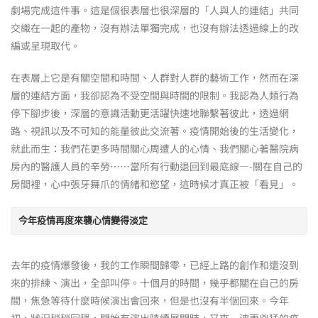
劇場完成這件事。這是個很表層也很深層的「人與人的連結」共同
交織在一起的產物，沒有辦法單獨完成，也沒有辦法透過線上的改
編或呈現取代。
在表層上它是有關空間和時間、人群對人群的藝術工作，然而在深
層的連結方面，我卻認為不受空間與時間的限制。我認為人類行為
停下腳步後，深層的意識活動更活躍快速地聯繫著彼此，透過網
路、視訊以及不可知的能量彼此交流著。疫情開始後的生活變化，
就此而生：我們花更多時間關心周遭人的心情、我們關心著醫院病
房內的醫護人員的辛勞⋯⋯當所有行動退回到最底線—-關在自己的
房間裡，心中張牙舞爪的情緒和慾望，這時候才真正被「看見」。
今年疫情再度來襲心情變得淡定
去年的疫情爆發後，我的工作瞬間歸零，已經上路的創作和還沒到
來的排練、演出，全部叫停。十個月的時間，幾乎都關在自己的房
間，焦急等待什麼時候演出會回來，但是也沒有半個回來。今年
初，狀況稍稍回穩，開始有演出陸續展開時，又來一波更兇猛的疫