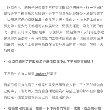
「限制外出」的日子很像我平常在家閉關寫作的日子，唯一不同的
是我去不了健身房和咖啡廳。去不了健身房比較難受，於是我買了
一些簡易輕便的運動輔具，像是彈力繩、瑜伽求，加上原本就有的
彈力帶，至少每天都還可以伸展和做一點肌力運動，沒有下雨的傍
晚，會出去騎30分鐘腳踏車，順便採買一點點食物。以前待在家裡
會覺得外面很吵，有時得要出門去咖啡館寫東西，現在覺得外面滿
安靜的，每天早上都會有鳥群在我窗戶外面開會、唱歌、尬聊，天
然鬧鐘。
你還持續固定在收看流行疫情指揮中心下午兩點直播嗎？
不用看也會有人每天
update
我數字
目前已經沒有在看了，但是如果突然想到會去看一下，不然就做自
己的事了。沒有每天固定看直播是因為不希望生活的節奏被集體意
識拉走，還是想要保有自己的一點生活節奏。
在這廢宅的生活，推薦一下你有看的電影、或書、或是劇or運