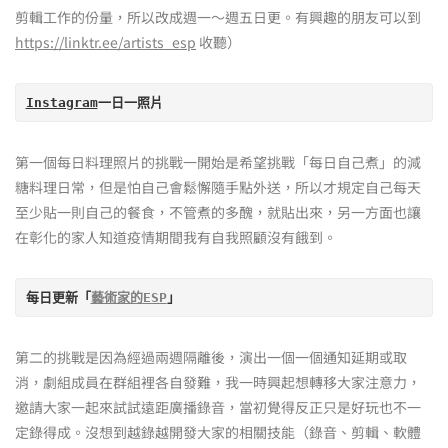
剪輯工作的份量，所以改成週一～週五日更。有興趣的朋友可以到
https://linktr.ee/artists_esp
收聽）
Instagram
一日一照片
第一個每日料理照片的挑戰一開始是希望挑戰「每日自己煮」的減
糖料理日常，但是怕自己會鬆懈隨手點外送，所以才規定自己每天
至少貼一則自己的餐食，不管煮的多醜，就貼出來，另一方面也讓
在彰化的家人知道疫情期間我有自我照顧沒有餓到。
每日更新「
藝術家的
ESP
」
第二的挑戰是因為經過兩週隔離後，演出一個一個通知延期或取
消，劇組成員在群組裡各自發難，我一時興起想轉移大家注意力，
邀請大家一起來試試遠距廣播錄音，當初覺得反正只是好玩也不一
定錄得成。沒想到越錄越開發大家的相關技能（錄音、剪輯、軟體