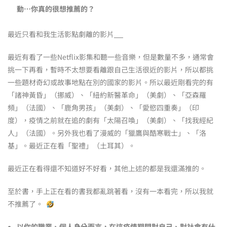
動…你真的很想推薦的？
最近只看和我生活影點劇離的影片
最近有看了一些Netflix影集和聽一些音樂，但是數量不多，通常會
挑一下再看，暫時不太想要看離跟自己生活很近的影片，所以都挑
一些題材奇幻或故事地點在別的國家的影片。所以最近剛看完的有
「諸神黃昏」（挪威）、「紐約新醫革命」（美劇）、「亞森羅
頻」（法國）、「鹿角男孩」（美劇）、「愛慾四重奏」（印
度），疫情之前就在追的劇有「太陽召喚」（美劇）、「找我經紀
人」（法國）。另外我也看了漫威的「獵鷹與酷寒戰士」、「洛
基」。最近正在看「聖禮」（土耳其）。
最近正在看得還不知道好不好看，其他上述的都是我還滿推的。
至於書，手上正在看的書我都亂跳著看，沒有一本看完，所以我就
不推薦了。
以你的職業、個人身分而言，在這疫情期間對自己、對社會有什