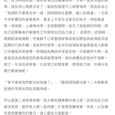
情，我反而心情更淡定了。當我知道提升三級警戒時，我告訴自己
「我絕對不要像去年一樣，把時間放在憂鬱、擔心和焦慮」，尤其
今年影響到的產業更多，基本上平常生活會去的地方，例如健身
房、咖啡館、上課場地等，全部都關閉。我花了兩星期的時間，把
自己從開春後的報復性工作環境拉回自己身上， 認真吃、認真睡，
睡飽起來做運動，然後靜下心來整理家務或者回應因為疫情取消或
延期的行政手續。我有新的發現，去年的疫情結束後再度投入劇場
工作讓我非常疲憊，照理說我應該休息很足夠，可是顯然不夠，或
者是因為我再度回到劇場高壓環境時，我的身體告訴我他不喜歡。
總之，在演出結束後，比疫情之前更疲累，更筋疲力竭，彷彿元氣
精力都被抽乾。
「會不會是我們都沒有改變？」、「整個環境都沒變？」大概都是
這樣的字眼出現在我腦海裡。
所以當第二波疫情來襲，我大概有種集體共業之感，因為我自己改
變沒有用，要所有人都一起改變。於是更放膽睡覺、休息，以及補
充我想要補充的養分，身心靈各方面都是。