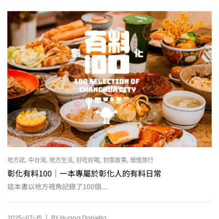
,
,
,
,
,
地方誌
中台灣
地方生活
好吃好喝
封面故事
慢慢旅行
彰化有料100｜一本專屬於彰化人的有料日常
這本書以地方視角記錄了100個...
|
2025-07-15
BY
Huang Daniella