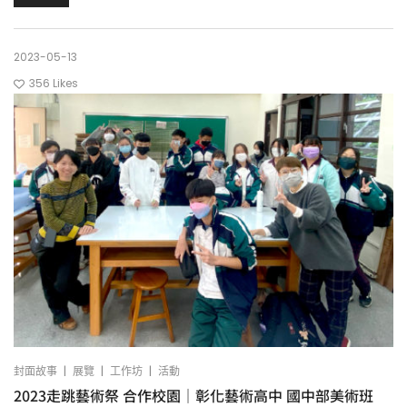
2023-05-13
356
Likes
|
|
|
封面故事
展覽
工作坊
活動
2023走跳藝術祭 合作校園｜彰化藝術高中 國中部美術班