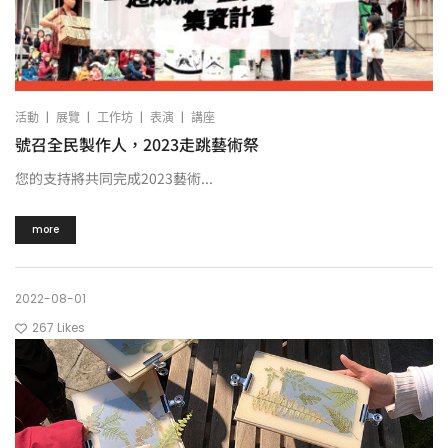
|
|
|
|
活動
展覽
工作坊
表演
講座
號召全民製作人，2023走跳藝術祭
您的支持將共同完成2023藝術...
more
2022-08-01
267
Likes