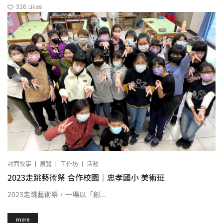
326
Likes
|
|
|
封面故事
展覽
工作坊
活動
2023走跳藝術祭 合作校園｜忠孝國小 美術班
2023走跳藝術祭，一場以「創...
more