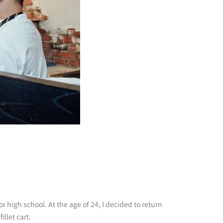
 high school. At the age of 24, I decided to return
llet cart.