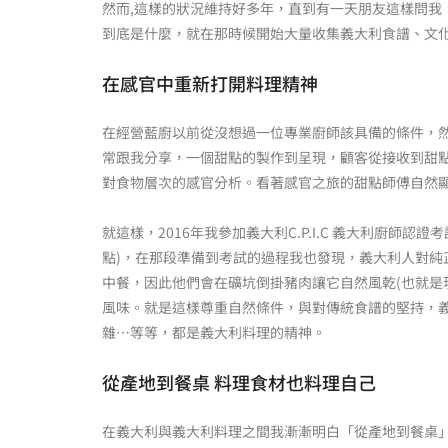
然而,這樣的狀況維持好多年，直到有一天朋友這樣問我
到底是什麼，就在那時候開始大量收集義大利食譜、文
在感官中重新打開料理精神
在經營藍廚以前從沒想過一位專業廚師該具備的條件，然
常跟我分享，一個甜點的製作到呈現，顧客從接收到甜
對食物層次的感官分析。看著感官之旅的甜點師傅自然
就這樣，2016年我參加義大利C.P.I.C 義大利廚
點)，在那段準備到考試的過程我也發現，義大利人對純正
中餐，因此他們會在礦坑倒掛豬肉讓它自然風乾(也就是現
風味。就是這樣尊重自然條件，與對傳統食譜的堅持，
雜…等等，都是義大利料理的精神。
從產地到餐桌 料理食材也料理自己
在義大利與義大利料理之間我漸漸明白「從產地到餐桌