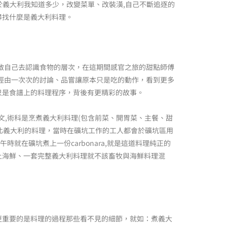
於義大利我知道多少，改變菜單、改裝潢,自己不斷追逐的
尋找什麼是義大利料理。
開啟自己去認識食物的層次，在這期間感官之旅的甜點師傅
經由一次次的討論、品嘗讓原本只是吃的動作，看到更多
只是食譜上的料理程序，背後有更精彩的故事。
人文,術科是烹煮義大利料理(包含前菜、開胃菜、主餐、甜
自北義大利的料理，當時在礦坑工作的工人都會於礦坑區用
在礦坑煮上一份carbonara,就是這道料理純正的
上海鮮、一套完整義大利料理就不該畜牧與海鮮料理混
更重要的是料理的過程那些看不見的細節，就如：煮義大