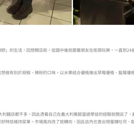
廚師」的生活，回想開店前，從國中後就跟著朋友在街頭玩樂，一直到24
就想做有別於胡椒、辣粉的口味，以水果結合優格推出草莓優格、藍莓優
義大利麵店都不多，因此憑著自己在義大利餐館當過學徒的經驗就開店了
意好時就維持菜單，市場風向改了就轉向，因此店內也曾出現蜜糖吐司、