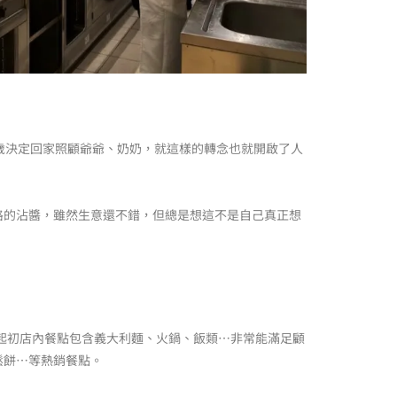
歲決定回家照顧爺爺、奶奶，就這樣的轉念也就開啟了人
格的沾醬，雖然生意還不錯，但總是想這不是自己真正想
，起初店內餐點包含義大利麵、火鍋、飯類…非常能滿足顧
鬆餅…等熱銷餐點。