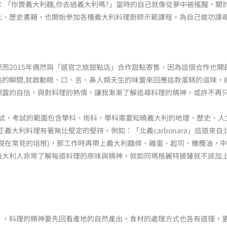
：「你賣義大利麵,你去過義大利嗎?」當時的自己就像從夢中被搖醒，關
化、歷史書籍，也開始參加各種義大利料理廚師示範課程，為自己做功課
而2015年偶然與「感官之旅甜點店」合作甜點寄售，因為這個合作也
點的瞬間,就啟動眼、口、舌、鼻人類天生的味蕾來回應這款蛋糕的滋味，
顯露的自信，與對料理的熱情，讓我漸漸了解追尋料理的精神，或許不再
師認證考試，考試的範圍包含學科、術科，學科需要知曉義大利的地理、歷史、
義大利料理有著無比堅定的堅持，例如：「北義carbonara」這道來
在常見的培根)，那工作時再帶上義大利麵條、雞蛋、起司、橄欖油，中午時就
義大利人非常了解每道料理的原味與精神，就如同瑪格麗特披薩就不該加
」，料理的精神要先回看產地的自然產出，食材的處理方式也各有道理，