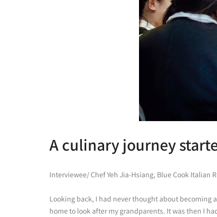
A culinary journey starte
Interviewee/ Chef Yeh Jia-Hsiang, Blue Cook Italian R
Looking back, I had never thought about becoming a ch
home to look after my grandparents. It was then I had 