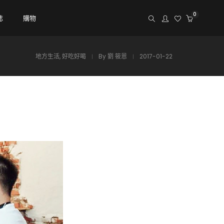
0
誌
購物
地方生活
,
好吃好喝
By
劉 筱恩
2017-01-22