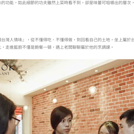
味的功能，如此細節的功夫雖然上菜時看不到，卻是味蕾可咀嚼出的層次
調台灣人情味』，從不懂得吃、不懂得做，到回看自己的土地，坐上屬於
此，走進藍廚不僅是飽餐一頓，遇上老闆聊聊屬於他的烹調課。