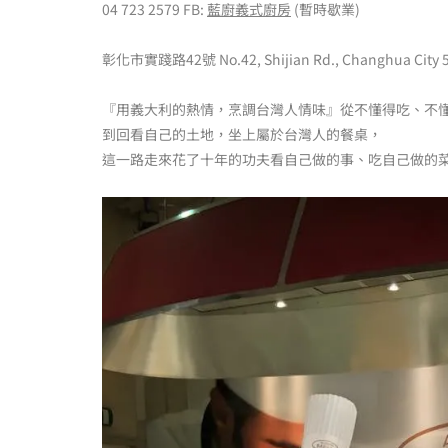
04 723 2579 FB:
藍廚義式廚房
(暫時歇業)
彰化市實踐路42號 No.42, Shijian Rd., Changhua City 5
『用義大利的熱情，烹調台灣人情味』從不懂得吃、不
到回看自己的土地，坐上屬於台灣人的餐桌，
這一路走來花了十年的功夫看自己做的事、吃自己做的