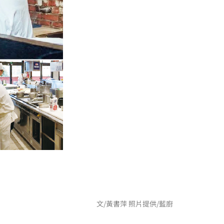
文/黃書萍 照片提供/藍廚