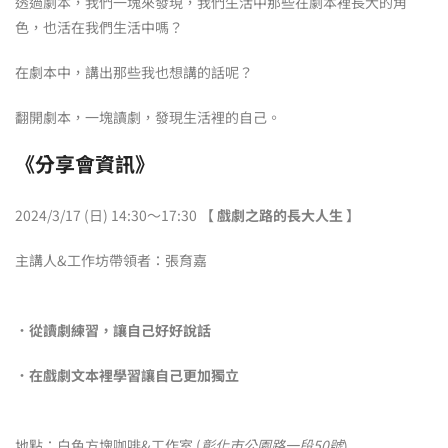
透過劇本，我們一塊來發現，我們生活中那些在劇本裡長大的角
色，也活在我們生活中嗎？
在劇本中，講出那些我也想講的話呢？
翻開劇本，一塊讀劇，發現生活裡的自己。
《分享會資訊》
2024/3/17 (日) 14:30～17:30 【
戲劇之路的長大人生
】
主講人&工作坊帶領者：張育嘉
．從讀劇練習，讓自己好好說話
．在戲劇文本裡學習讓自己更加獨立
地點：白色方塊咖啡&工作室 (
彰化市公園路一段50號
)