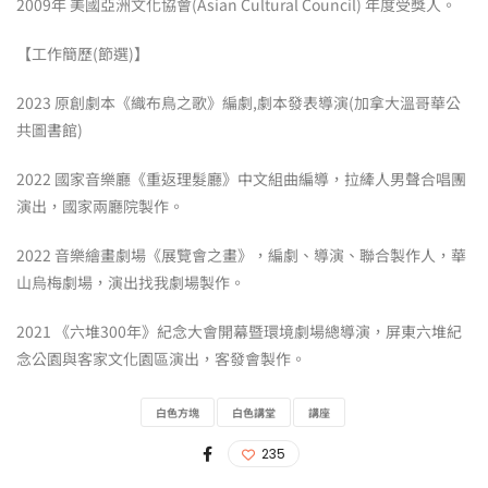
2009年 美國亞洲文化協會(Asian Cultural Council) 年度受獎人。
【工作簡歷(節選)】
2023 原創劇本《織布鳥之歌》編劇,劇本發表導演(加拿大溫哥華公
共圖書館)
2022 國家音樂廳《重返理髮廳》中文組曲編導，拉縴人男聲合唱團
演出，國家兩廳院製作。
2022 音樂繪畫劇場《展覽會之畫》，編劇、導演、聯合製作人，華
山烏梅劇場，演出找我劇場製作。
2021 《六堆300年》紀念大會開幕暨環境劇場總導演，屏東六堆紀
念公園與客家文化園區演出，客發會製作。
白色方塊
白色講堂
講座
235