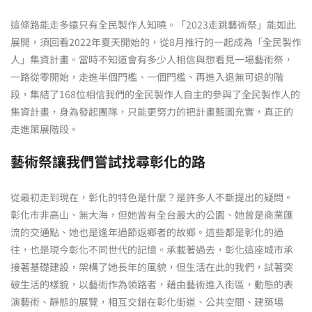
這條路能走多遠只有全民製作人知曉。「2023走跳藝術祭」能如此
展開，須回看2022年夏天開始的，從8月推行的一起成為「全民製作
人」集資計畫。當時不知道會有多少人相信與想看見一場藝術祭，
一路從零開始，走進半個門檻、一個門檻、再進入退無可退的階
段，集結了168位相信我們的全民製作人自主的參與了全民製作人的
集資計畫，身為發起團隊，只能更努力的把計畫藍圖充實，真正的
走進策展階段。
藝術祭讓我們嘗試找尋彰化的路
從最初走到現在，彰化的特色是什麼？是許多人不斷提出的疑問。
彰化市非高山、無大海，但她曾有全台最大的公園、她曾是商業匯
流的交通點、她也是逢年過節返鄉者的故鄉。這些都是彰化的過
往，也是現今彰化不同世代的記憶。承載著過去，彰化這座城市承
接著基礎建設，架構了她長年的風貌，但生活在此的我們，試著突
破生活的樣貌，以藝術作為領路者，藉由藝術進入街區，動態的表
演藝術、靜態的展覽，相互交錯在彰化街道、公共空間、建築場