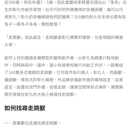
近300歲，有些年僅3、5歲，因此當藝術家蔡璧合提出以「兔年」出
生的彰化作創作發想，似乎巧妙的呼應團隊的各種困擾：誰可以代
表彰化？彰化的多種樣貌我們認識嗎？300歲的彰化在未來也要有如
兔子一般多子多孫、開枝散葉？
「走跳獸」就此誕生，走跳獸是彰化積累的樣貌，也是領路的親善
大使。
創作上特別邀請各種類型的藝術創作者，以彰化為題進行駐地創
作，同時與高中、國中、國小各級學校進行共創工作坊，一起集結
了160隻各式樣貌的走跳獸，它可能作為引路人、彰化人、肉圓獸、
鐵道獸…等各式的彰化樣貌，作品將依循創作者的場域設定、店家
設定，設置在店門外牆、街道走廊、建築空間等各式場所，展覽期
間可穿梭在彰化的大街小巷尋找走跳獸。
如何找尋走跳獸
一、跟著數位走讀找尋走跳獸。