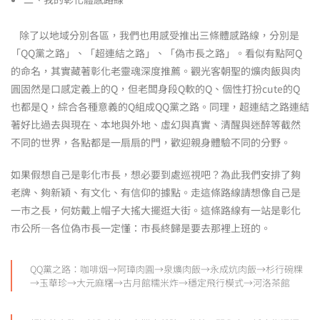
除了以地域分別各區，我們也用感受推出三條體感路線，分別是
「QQ黨之路」、「超連結之路」、「偽市長之路」。看似有點阿Q
的命名，其實藏著彰化老靈魂深度推薦。觀光客朝聖的爌肉飯與肉
圓固然是口感定義上的Q，但老闆身段Q軟的Q、個性打扮cute的Q
也都是Q，綜合各種意義的Q組成QQ黨之路。同理，超連結之路連結
著好比過去與現在、本地與外地、虛幻與真實、清醒與迷醉等截然
不同的世界，各點都是一扇扇的門，歡迎親身體驗不同的分野。
如果假想自己是彰化市長，想必要到處巡視吧？為此我們安排了夠
老牌、夠新穎、有文化、有信仰的據點。走這條路線請想像自己是
一市之長，何妨戴上帽子大搖大擺逛大街。這條路線有一站是彰化
市公所—各位偽市長一定懂：市長終歸是要去那裡上班的。
QQ黨之路：咖啡烟→阿璋肉圓→泉爌肉飯→永成炕肉飯→杉行碗粿
→玉華珍→大元麻糬→古月館糯米炸→穩定飛行模式→河洛茶館