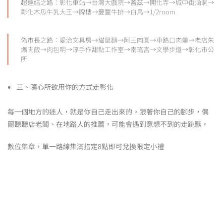
超連結之路：彰化車站→台灣大戲院→蓋茲→開化寺→城中街涵洞→
彰化木瓜牛乳大王→牌樓→慶豐牛排→白鳥→1/2room
偽市長之路：愛治文具房→貓鼠麵→阿三肉圓→車路口肉羹→老店朱
爌肉飯→肉包明→淳手作甜點工作室→南瑤宮→文學步道→彰化市公
所
三、隨心所欲用你的方式走彰化
每一個地方的迷人，就是你自己走出來的。跟著你自己的腳步，偶
爾聽聽店老闆、在地路人的推薦，可能會遇到意想不到的走跳獸。
數位集章，單一路線集滿指定8點即可兌換限定小禮