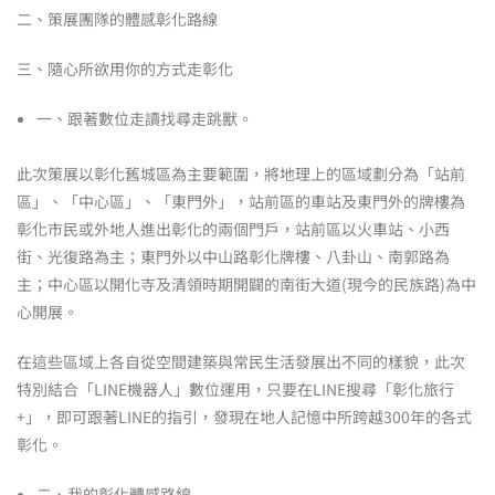
二、策展團隊的體感彰化路線
三、隨心所欲用你的方式走彰化
一、跟著數位走讀找尋走跳獸。
此次策展以彰化舊城區為主要範圍，將地理上的區域劃分為「站前
區」、「中心區」、「東門外」，站前區的車站及東門外的牌樓為
彰化市民或外地人進出彰化的兩個門戶，站前區以火車站、小西
街、光復路為主；東門外以中山路彰化牌樓、八卦山、南郭路為
主；中心區以開化寺及清領時期開闢的南街大道(現今的民族路)為中
心開展。
在這些區域上各自從空間建築與常民生活發展出不同的樣貌，此次
特別結合「LINE機器人」數位運用，只要在LINE搜尋「彰化旅行
+」，即可跟著LINE的指引，發現在地人記憶中所跨越300年的各式
彰化。
二、我的彰化體感路線