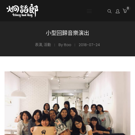
0
小型回歸音樂演出
表演
,
活動
By
ttoo
2018-07-24