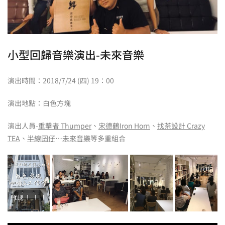
小型回歸音樂演出-未來音樂
演出時間：2018/7/24 (四) 19：00
演出地點：白色方塊
演出人員-
重擊者 Thumper
、
宋德鶴Iron Horn
、
找茶設計 Crazy
TEA
、
半線囝仔
…
未來音樂
等多重組合