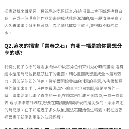
插畫對我來說是另一種視覺的表達語言,在這項目上會不斷想挑戰自
我。完成一個滿意的作品帶來的成就感是滋潤的,如一股清泉平息了
因久未畫畫引發出焦躁感。為了情緒健康不乾荒,我得時不時的給
水。
Q2.這次的插畫「青春之石」有哪一幅是讓你最想分
享的嗎?
我特別花了心思的是兩張:繪本中段當角色們來到湖心時的畫面,還有
繪本結尾時間拉長鏡頭往下的畫面。湖心畫面我想畫成全本最有張
力、最如夢似幻的時刻。從前面開始疊加的刻意的善意,彷彿柔和輕
唱的氛圍來到湖心時達到最滿,當小偷直言坦白意圖,這是夢醒的一
瞬。繪本結尾我畫了直向的一張,在繪本內拆成三個跨頁,一頁一頁翻
去,鏡頭漸漸帶到湖底,想要在閱讀體驗間表現的是沈靜的、緩緩流逝
的時間感。在不知道過了多久以後,魔法石開始發生轉變。我在這張
裡面畫了新傷到重生的沈澱過程。