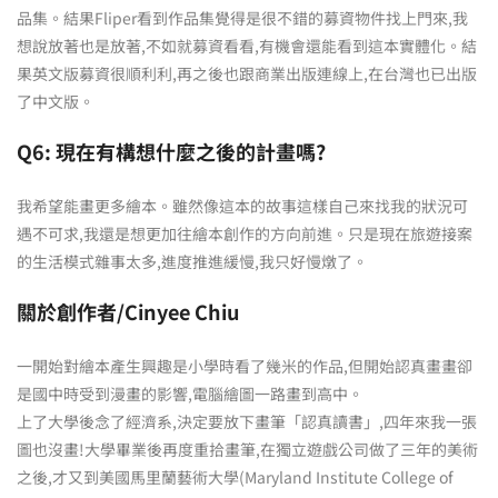
品集。結果Fliper看到作品集覺得是很不錯的募資物件找上門來,我
想說放著也是放著,不如就募資看看,有機會還能看到這本實體化。結
果英文版募資很順利利,再之後也跟商業出版連線上,在台灣也已出版
了中文版。
Q6: 現在有構想什麼之後的計畫嗎?
我希望能畫更多繪本。雖然像這本的故事這樣自己來找我的狀況可
遇不可求,我還是想更加往繪本創作的方向前進。只是現在旅遊接案
的生活模式雜事太多,進度推進緩慢,我只好慢燉了。
關於創作者/Cinyee Chiu
一開始對繪本產生興趣是小學時看了幾米的作品,但開始認真畫畫卻
是國中時受到漫畫的影響,電腦繪圖一路畫到高中。
上了大學後念了經濟系,決定要放下畫筆「認真讀書」,四年來我一張
圖也沒畫!大學畢業後再度重拾畫筆,在獨立遊戲公司做了三年的美術
之後,才又到美國馬里蘭藝術大學(Maryland Institute College of