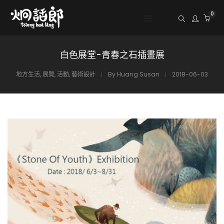
0
白色展堂-青春之石插畫展
地方生活
,
展覽
,
活動
,
藝術設計
By
Huang Susan
2018-06-03