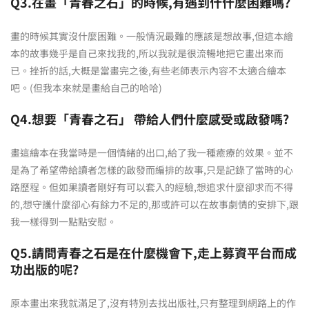
Q3.在畫「青春之石」的時候,有遇到什什麼困難嗎?
畫的時候其實沒什麼困難。一般情況最難的應該是想故事,但這本繪
本的故事幾乎是自己來找我的,所以我就是很流暢地把它畫出來而
已。挫折的話,大概是當畫完之後,有些老師表示內容不太適合繪本
吧。(但我本來就是畫給自己的哈哈)
Q4.想要「青春之石」 帶給人們什麼感受或啟發嗎?
畫這繪本在我當時是一個情緒的出口,給了我一種癒療的效果。並不
是為了希望帶給讀者怎樣的啟發而編排的故事,只是記錄了當時的心
路歷程。但如果讀者剛好有可以套入的經驗,想追求什麼卻求而不得
的,想守護什麼卻心有餘力不足的,那或許可以在故事劇情的安排下,跟
我一樣得到一點點安慰。
Q5.請問青春之石是在什麼機會下,走上募資平台而成
功出版的呢?
原本畫出來我就滿足了,沒有特別去找出版社,只有整理到網路上的作