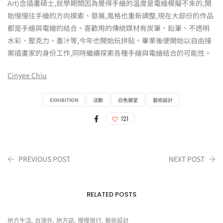
Art)念插畫碩士,就學期間因為覺得手繪的溫度是電繪模擬不來的,開
始慢慢往手繪的方向摸索、發展,風格也重新調整,現在大部份的作品
都是手繪與電繪的結合。喜歡用的傳統媒材有炭筆、鉛筆、不透明
水彩、壓克力、墨汁等,今年也開始玩拼貼。畢業後便開始以自由接
案插畫家的身份工作,同時繼續探索各種手繪與電繪結合的可能性。
Cinyee Chiu
EXHIBITION
活動
白色展堂
藝術設計
121
PREVIOUS POST
NEXT POST
RELATED POSTS
,
,
,
,
地方生活
台灣外
地方誌
慢慢旅行
藝術設計