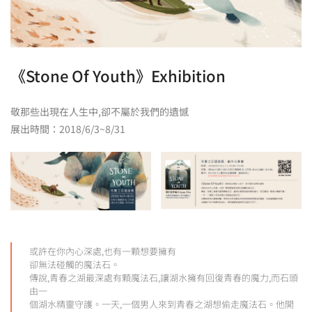
《Stone Of Youth》Exhibition
敬那些出現在人生中,卻不屬於我們的遺憾
展出時間：2018/6/3~8/31
或許在你內心深處,也有一顆想要擁有
卻無法碰觸的魔法石。
傳說,青春之湖最深處有顆魔法石,讓湖水擁有回復青春的魔力,而石頭
由一
個湖水精靈守護。一天,一個男人來到青春之湖想偷走魔法石。他開