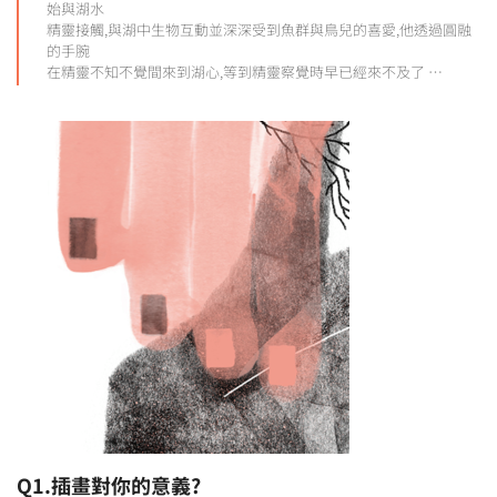
始與湖水
精靈接觸,與湖中生物互動並深深受到魚群與鳥兒的喜愛,他透過圓融
的手腕
在精靈不知不覺間來到湖心,等到精靈察覺時早已經來不及了 …
Q1.插畫對你的意義?