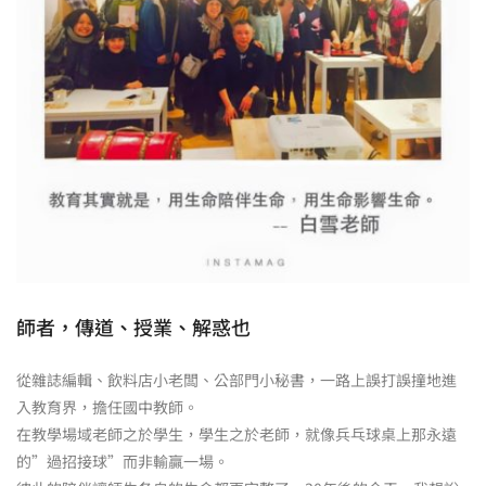
師者，傳道、授業、解惑也
從雜誌編輯、飲料店小老闆、公部門小秘書，一路上誤打誤撞地進
入教育界，擔任國中教師。
在教學場域老師之於學生，學生之於老師，就像兵乓球桌上那永遠
的”過招接球”而非輸贏一場。