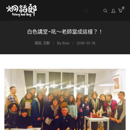
0
白色講堂-吼～老師當成這樣？！
講座
,
活動
By
ttoo
2016-01-15