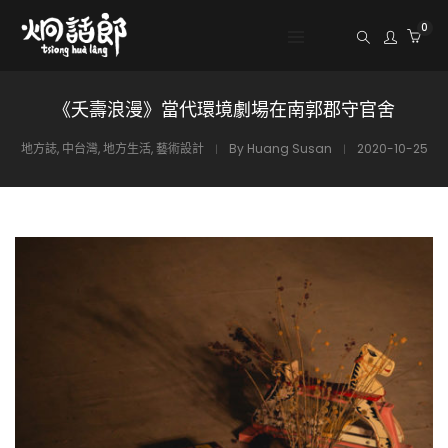
0
《夭壽浪漫》當代環境劇場在南郭郡守官舍
地方誌
,
中台灣
,
地方生活
,
藝術設計
By
Huang Susan
2020-10-25