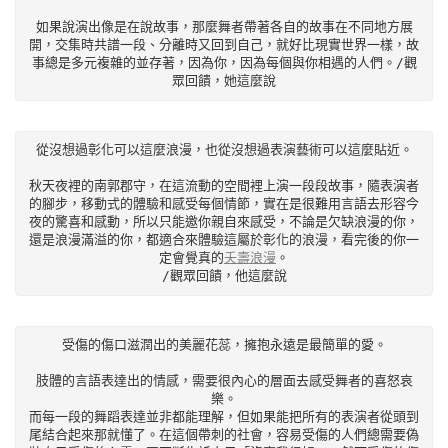
如果說演出像是在說故事，那麼舞者帶著各自的故事在不同地方展
開，交集時共譜一段、分離時又回到自己，就好比現實世界一樣，故
事總是多元複雜的並存著，因為你，因為每個與你相遇的人們。/觀
眾回饋，她這麼說
從沒想過彰化可以這麼浪漫，也從沒想過表演藝術可以這麼貼近。

秋天夜裡的南郭郡守，在這流動的空間裡上演一段段故事，隨表演者
的腳步，移動式的體驗和感受每個情節，實在是很難用言語去形容今
夜的驚喜和感動，所以只能邀你親自來感受，不論是欠缺浪漫的你，
還是浪漫滿溢的你，都適合來體驗這屬於彰化的浪漫，看完後的你一
定會覺真的
夭壽浪漫
。

/觀眾回饋，他這麼說
受傷的傷口滋潤出的美麗花蕊，擁抱永遠是最簡單的愛。

肢體的言語表達出的情感，需要很內心的層面去感受舞者的喜怒哀
樂。

而每一段的舞蹈表達並非都能理解，但如果能把所有的表演者從頭到
尾結合起來那就懂了。在這個帶刺的社會，容易受傷的人們總需要偽