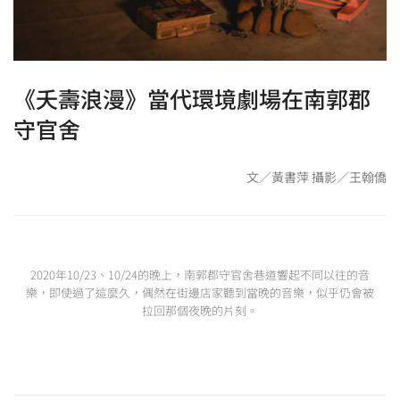
《夭壽浪漫》當代環境劇場在南郭郡
守官舍
文∕黃書萍 攝影∕王翰僑
2020年10/23、10/24的晚上，南郭郡守官舍巷道響起不同以往的音
樂，即使過了這麼久，偶然在街邊店家聽到當晚的音樂，似乎仍會被
拉回那個夜晚的片刻。