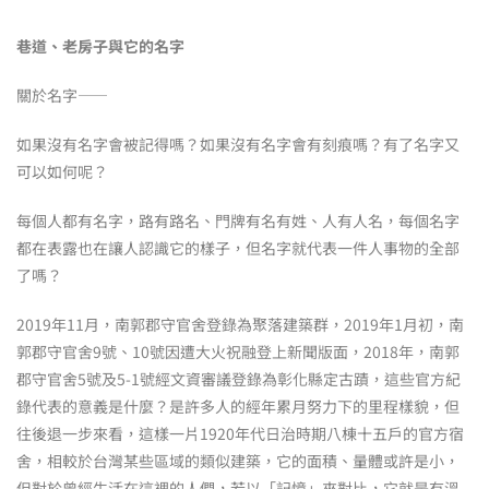
巷道、老房子與它的名字
關於名字——
如果沒有名字會被記得嗎？如果沒有名字會有刻痕嗎？有了名字又
可以如何呢？
每個人都有名字，路有路名、門牌有名有姓、人有人名，每個名字
都在表露也在讓人認識它的樣子，但名字就代表一件人事物的全部
了嗎？
2019年11月，南郭郡守官舍登錄為聚落建築群，2019年1月初，南
郭郡守官舍9號、10號因遭大火祝融登上新聞版面，2018年，南郭
郡守官舍5號及5-1號經文資審議登錄為彰化縣定古蹟，這些官方紀
錄代表的意義是什麼？是許多人的經年累月努力下的里程樣貌，但
往後退一步來看，這樣一片1920年代日治時期八棟十五戶的官方宿
舍，相較於台灣某些區域的類似建築，它的面積、量體或許是小，
但對於曾經生活在這裡的人們，若以「記憶」來對比，它就是有溫