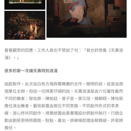
看著觀眾的回應，工作人員也不禁說了句：「我也好想看《夭壽浪
漫》。」
很多的第一次讓夭壽特別浪漫
說起製作，此次由白色方塊與聲舞團的合作，簡明的說，這是由兩
個單位主辦，但這一切得更仔細的說，夭壽浪漫是由六位屬性截然
不同的舞者：程佑慈、陳柏廷、曾子音、張又瑄、楊朝翔、陳怡茹
擔任演出舞者，藝術裝置由兩位不同思路、不同創作形式的李彥
緯、游心妤共同創作，視覺統籌由黃書珊設計師創作執行，行銷企
劃由劉筱恩時時跟跑、駐點、產出，排練場助理由蔡姵緹、許茹婷
擔任。