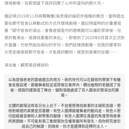
環境劇場，在那個當下或許回應了心中所望向的那片天。
還記得2019年11月與聲舞團/吳思瑋討論初步粗略的概念，當時提出
要在郡守官舍以移動式的方式作環境劇場，還記得當時的計畫書寫
著「郡守官舍的演出，會像是個室內的遊樂園可以讓民眾穿梭、任
意的看演出、或尋找要看的演出」。即使到了2020年8月首次正式對
外直播，也依然說出相似的字句。我們這樣規劃著，但真的要等到
大眾走進南郭郡守官舍，才能真的聽到、感受到真實的反饋……
演出後，觀眾是這樣說的
以為是個老老的要被遺忘的地方，新的世代可以在藝術的帶領下有機
會走進這裡，跟著舞者駐足或穿梭在巷弄內，鑽出植物的老牆成了背
板，燒毀的建築成了舞台，貓狗溜達處成了百人圍坐欣賞演出的廣
場。

立體的劇場沒有區分台上台下，不自覺想尋找故事的主線和支線，想
核對眼裡的真實是否客觀，有些人選擇跟著舞者的動向走，有些人密
切追蹤著音樂和人群聚集的變換，有些人選擇在喜愛的角落等待故事
終將開啟，不可能有第三隻眼幫你全權掌握所有發生，但你終究會形
成自己的解讀，到頭來，你才是選擇和詮釋的主人。
