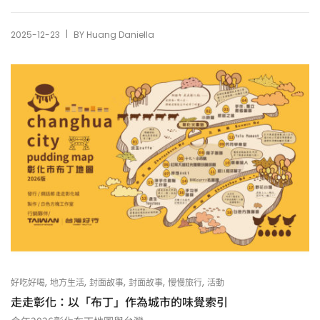
|
2025-12-23
BY
Huang Daniella
,
,
,
,
,
好吃好喝
地方生活
封面故事
封面故事
慢慢旅行
活動
走走彰化：以「布丁」作為城市的味覺索引