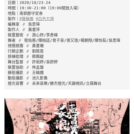
日期｜2020/10/23-24

時間｜19:30-21:00（19:00開放入場）

地點｜南郭郡守官舍

製作｜
#聲舞團
#白色方塊
編舞家 ∥ 吳思瑋

製作人 ∥ 黃書萍

裝置藝術 ∥ 游心妤/李彥緯

舞者 ∥ 程佑慈/陳柏廷/曾子音/張又瑄/楊朝翔/陳怡茹/吳思瑋

視覺統籌 ∥ 黃書珊

行銷企劃 ∥ 劉筱恩

排練助理 ∥ 蔡姵緹

舞台監督 ∥ 許茹婷/吳舒婷

裝置協助 ∥ 林孟璇

靜態攝影 ∥ 王翰僑

動態攝影 ∥ 池久影像

燈光音響 ∥ 未來音樂/勝杰燈光/天韻視訊/立揚舞台