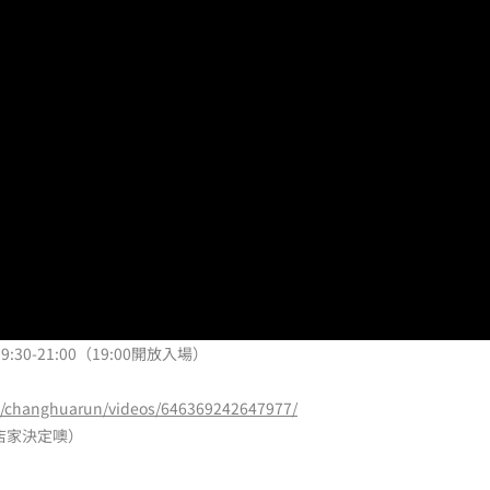
:30-21:00（19:00開放入場）
m/changhuarun/videos/646369242647977/
店家決定噢）