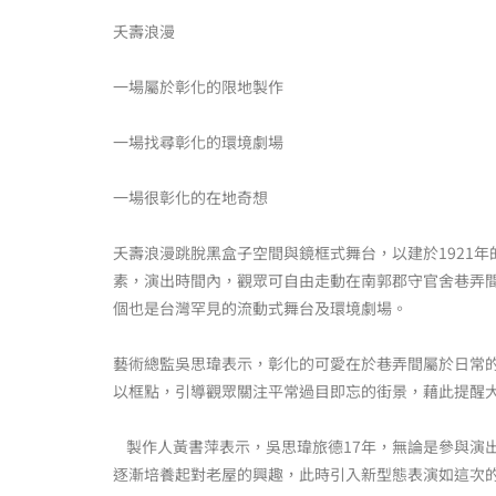
夭壽浪漫
一場屬於彰化的限地製作
一場找尋彰化的環境劇場
一場很彰化的在地奇想
夭壽浪漫跳脫黑盒子空間與鏡框式舞台，以建於1921
素，演出時間內，觀眾可自由走動在南郭郡守官舍巷弄
個也是台灣罕見的流動式舞台及環境劇場。
藝術總監吳思瑋表示，彰化的可愛在於巷弄間屬於日常
以框點，引導觀眾關注平常過目即忘的街景，藉此提醒
製作人黃書萍表示，吳思瑋旅德17年，無論是參與演
逐漸培養起對老屋的興趣，此時引入新型態表演如這次的