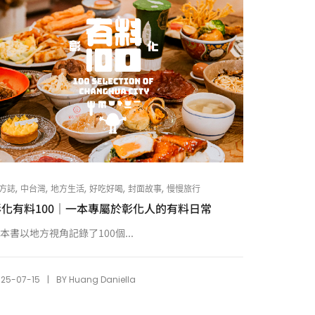
,
,
,
,
,
方誌
中台灣
地方生活
好吃好喝
封面故事
慢慢旅行
彰化有料100｜一本專屬於彰化人的有料日常
本書以地方視角記錄了100個...
|
025-07-15
BY
Huang Daniella