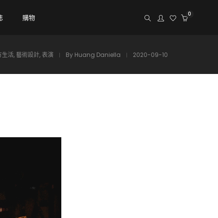
0
誌
購物
方生活
,
藝術設計
,
表演
By
Huang Daniella
2020-09-10