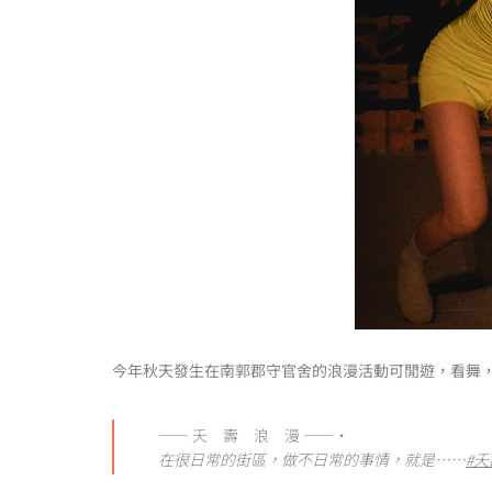
今年秋天發生在南郭郡守官舍的浪漫活動可閒遊，看舞
—— 夭 壽 浪 漫 ——‧
在很日常的街區，做不日常的事情，就是⋯⋯
#