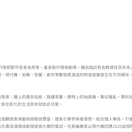
年的南郭郡守官舍為背景，量身製作環境劇場。藉由踏訪官舍群尋找百年
間，現代舞、街舞、芭蕾、劇作等數個表演或同時或接連發生在不同場地
的風景：牆上的廣告貼紙、路邊草叢、建物上的抽風機，看似雜亂，實則
大家在彰化的生活原本就如此可愛。
出或觀賞表演藝術經驗皆豐富，擅長引導參與者發想，結合個人專長，引
夭壽浪漫環境劇場是個大膽的嘗試，也是編舞家以現代舞回應2020這個