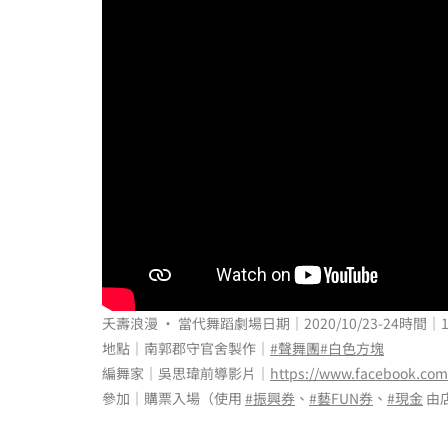
夭壽浪漫 ‧ 當代舞蹈劇場日期｜2020/10/23-24時間｜19
地點｜南郭郡守官舍製作｜
#聲舞團
#白色方塊
編舞家｜吳思瑋前導影片｜
https://www.facebook.co
參加｜購票入場（使用
#振興券
、
#藝FUN券
、
#現金
由