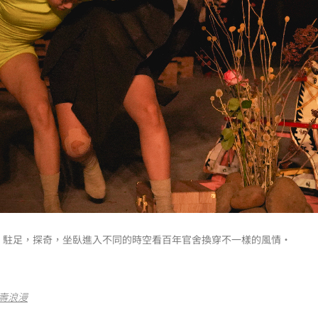
，駐足，探奇，坐臥進入不同的時空看百年官舍換穿不一樣的風情‧
夭壽浪漫