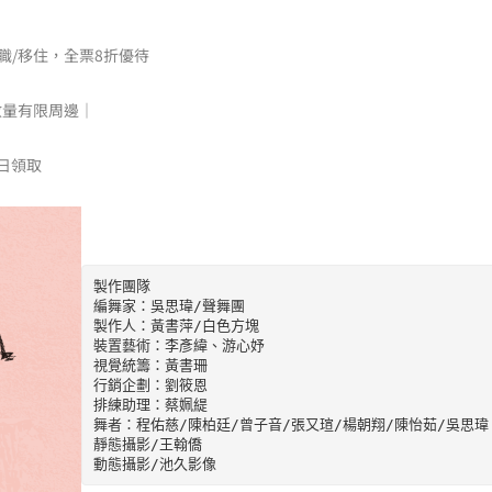
就職/移住，全票8折優待
數量有限周邊｜
日領取
製作團隊
編舞家：吳思瑋/聲舞團
製作人：黃書萍/白色方塊
裝置藝術：李彥緯、游心妤
視覺統籌：黃書珊
行銷企劃：劉筱恩
排練助理：蔡姵緹
舞者：程佑慈/陳柏廷/曾子音/張又瑄/楊朝翔/陳怡茹/吳思瑋
靜態攝影/王翰僑
動態攝影/池久影像