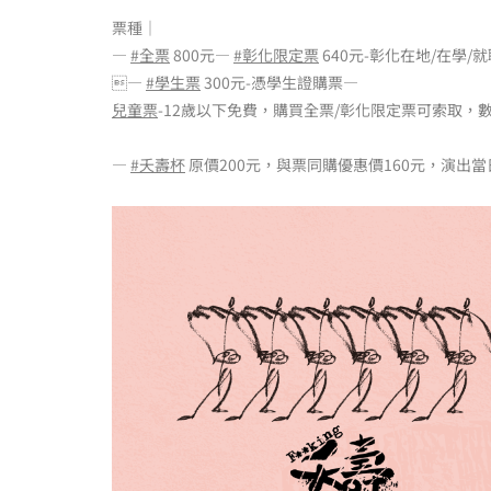
票種｜
—
#全票
800元—
#彰化限定票
640元-彰化在地/在學/
—
#學生票
300元-憑學生證購票—
兒童票
-12歲以下免費，購買全票/彰化限定票可索取，
—
#夭壽杯
原價200元，與票同購優惠價160元，演出當