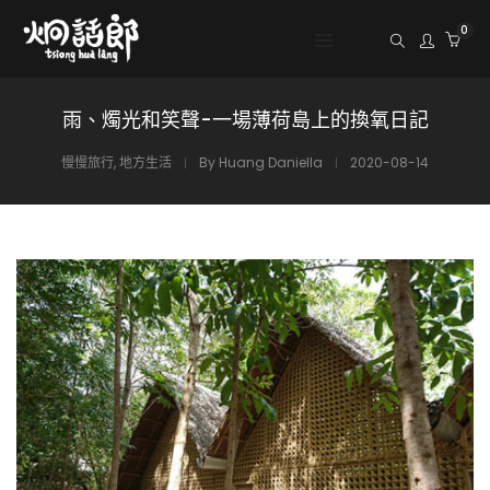
0
雨、燭光和笑聲-一場薄荷島上的換氧日記
慢慢旅行
,
地方生活
By
Huang Daniella
2020-08-14