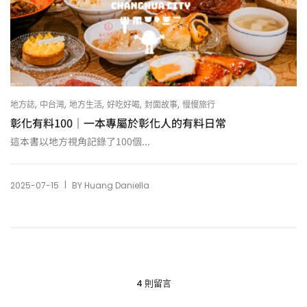
,
,
,
,
,
地方誌
中台灣
地方生活
好吃好喝
封面故事
慢慢旅行
彰化有料100｜一本專屬於彰化人的有料日常
這本書以地方視角記錄了100個...
|
2025-07-15
BY
Huang Daniella
4 則留言