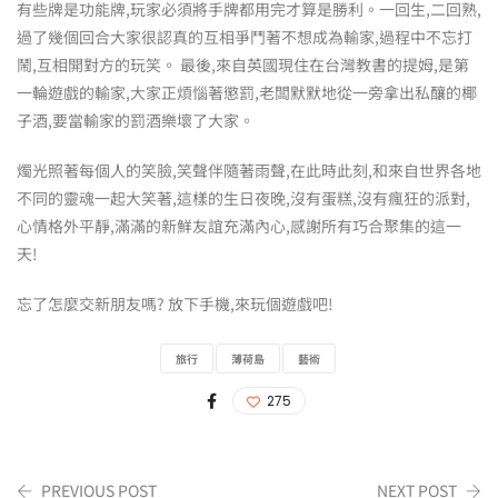
有些牌是功能牌,玩家必須將手牌都用完才算是勝利。一回生,二回熟,
過了幾個回合大家很認真的互相爭鬥著不想成為輸家,過程中不忘打
鬧,互相開對方的玩笑。 最後,來自英國現住在台灣教書的提姆,是第
一輪遊戲的輸家,大家正煩惱著懲罰,老闆默默地從一旁拿出私釀的椰
子酒,要當輸家的罰酒樂壞了大家。
燭光照著每個人的笑臉,笑聲伴隨著雨聲,在此時此刻,和來自世界各地
不同的靈魂一起大笑著,這樣的生日夜晚,沒有蛋糕,沒有瘋狂的派對,
心情格外平靜,滿滿的新鮮友誼充滿內心,感謝所有巧合聚集的這一
天!
忘了怎麼交新朋友嗎? 放下手機,來玩個遊戲吧!
旅行
薄荷島
藝術
275
PREVIOUS POST
NEXT POST