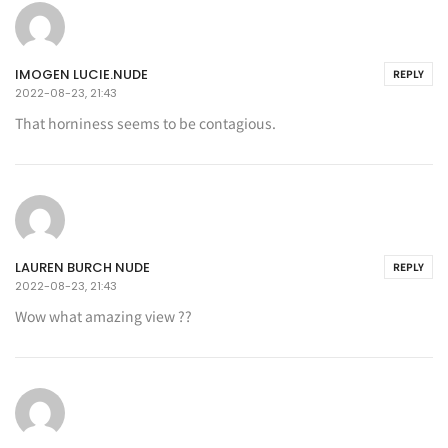
IMOGEN LUCIE.NUDE
REPLY
2022-08-23, 21:43
That horniness seems to be contagious.
LAUREN BURCH NUDE
REPLY
2022-08-23, 21:43
Wow what amazing view ??