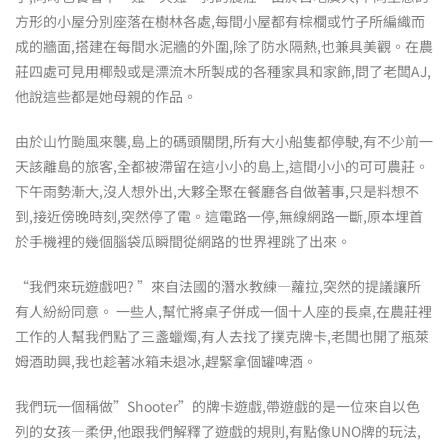
方形的小屋分別座落在樹林各處,每間小屋都有棕櫚或竹子所編織而
成的牆面,搭建在每間水泥牆的外圍,除了防水隔熱,也兼具美觀。在農
莊四處可見用椰殼或是漂流木所製成的各種家具和家飾,問了老闆AJ,
他說這些都是她母親的作品。
由於山竹颱風來襲,島上的碼頭關閉,所有大小船隻都停駛,有不少前一
天該離島的旅客,全都被滯留在這小小的島上,這間小小的可可農莊。
下午雨勢漸大,沒人想外出,大夥全聚在餐廳各自做著事,只是料想不
到,接近傍晚時刻,突然停了電。這電路一停,無線網路一斷,原本埋首
於手機裡的幾個腦袋瓜瞬間從網路的世界裡跳了出來。
“我們來玩遊戲吧? ”來自法國的潛水教練—蘿拉,突然的提議讓所
有人紛紛同意。 一些人,幫忙將桌子併成一個十人座的長桌,在農莊裡
工作的人幫我們點了三盞蠟燭,有人去找了撲克牌卡,老闆也開了瓶萊
姆酒助興,我也趁著冰箱未退冰,趕緊拿個罐啤酒。
我們玩一個稱做”Shooter”的牌卡遊戲,帶遊戲的是一位來自以色
列的女孩—柔伊,他跟我們解釋了遊戲的規則,有點像UNO牌的玩法,