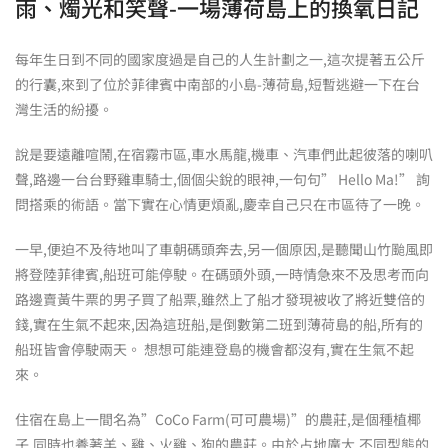
雨、燭光和笑聲-一場薄荷島上的換氧日記
每年生日到不同的國家度過是自己的人生計劃之一,這次提著五公斤
的行囊,來到了位於菲律賓中南部的小島-薄荷島,短暫逃避一下在台
灣生活的紛擾。
說是要遠離喧鬧,在宿霧市區,車水馬龍,機車、汽車們此起彼落的喇叭
聲,路邊一台台野雞車騎士,個個尖銳的眼神,一句句” Hello Ma!” 詢
問搭乘的術語。當下實在心情更煩亂,慶幸自己只在市區待了一晚。
一早,便迫不及待地叫了車朝碼頭奔去,另一個原因,是聽聞山竹颱風即
將登陸菲律賓,船班可能停駛。在碼頭外頭,一時情急來不及思考而向
路邊賣黃牛票的男子買了船票,雖然上了船才發現被收了將近雙倍的
錢,實在生氣不起來,因為這班船,是倒數第二班到薄荷島的船,所有的
船班皆會停駛兩天。 想想可能連登島的機會都沒有,實在生氣不起
來。
住宿在島上一間名為”CoCo Farm(可可農場)”的農莊,是個種植椰
子,同時也養著羊、雞、火雞、狗的農莊。由於占地廣大,不同型態的