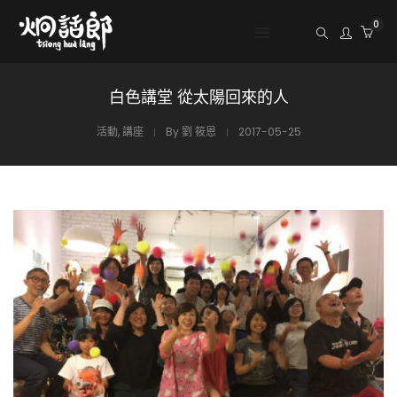
0
白色講堂 從太陽回來的人
活動
,
講座
By
劉 筱恩
2017-05-25