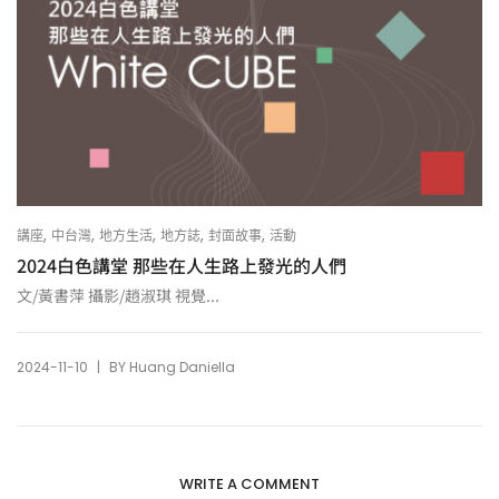
,
,
,
,
,
講座
中台灣
地方生活
地方誌
封面故事
活動
2024白色講堂 那些在人生路上發光的人們
文/黃書萍 攝影/趙淑琪 視覺...
|
2024-11-10
BY
Huang Daniella
WRITE A COMMENT