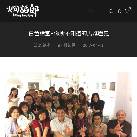
0
白色講堂-你所不知道的馬雅歷史
活動
,
講座
By
劉 筱恩
2017-04-12