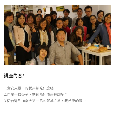
講座內容/
1.食安風暴下的餐桌該吃什麼呢
2.同是一粒麥子，麵包為何價差這麼多？
3.從台灣到加拿大這一路的餐桌之旅，我想說的是…