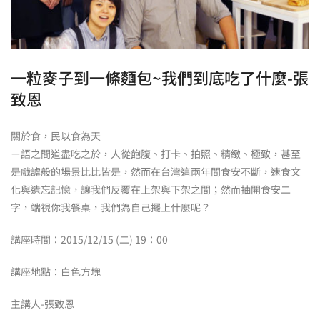
一粒麥子到一條麵包~我們到底吃了什麼-張
致恩
關於食，民以食為天
ㄧ語之間道盡吃之於，人從飽腹、打卡、拍照、精緻、極致，甚至
是戲謔般的場景比比皆是，然而在台灣這兩年間食安不斷，速食文
化與遺忘記憶，讓我們反覆在上架與下架之間；然而抽開食安二
字，端視你我餐桌，我們為自己擺上什麼呢？
講座時間：2015/12/15 (二) 19：00
講座地點：白色方塊
主講人-
張致恩