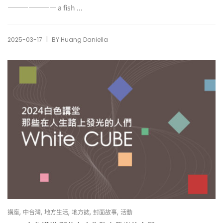
——————— a fish ...
|
2025-03-17
BY
Huang Daniella
,
,
,
,
,
講座
中台灣
地方生活
地方誌
封面故事
活動