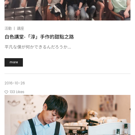
|
活動
講座
白色講堂-「淳」手作的甜點之路
平凡な僕が何かできるんだろうか...
more
2016-10-26
133
Likes