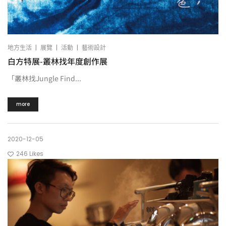
|
|
|
地方生活
展覽
活動
藝術設計
白方特展-叢林找年度創作展
「叢林找Jungle Find...
more
2020-12-05
246
Likes