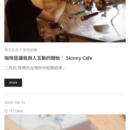
|
地方生活
好吃好喝
咖啡是讓我與人互動的開始｜ Skinny Cafe
二月初,熱鬧的台灣新年假期結束...
more
2020-08-14
177
Likes