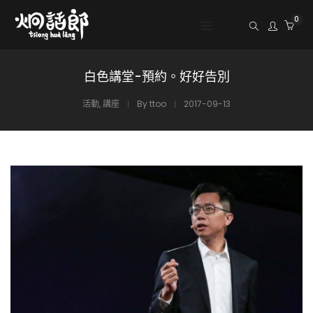
0
白色講堂-預約。好好告別
活動
,
講座
By
ttoo
2017-09-13