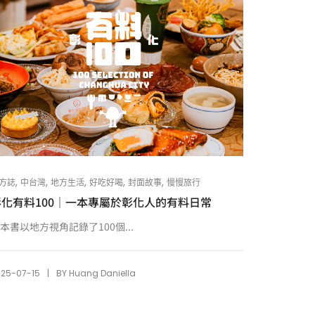
,
,
,
,
,
方誌
中台灣
地方生活
好吃好喝
封面故事
慢慢旅行
彰化有料100｜一本專屬於彰化人的有料日常
本書以地方視角記錄了100個...
|
025-07-15
BY
Huang Daniella