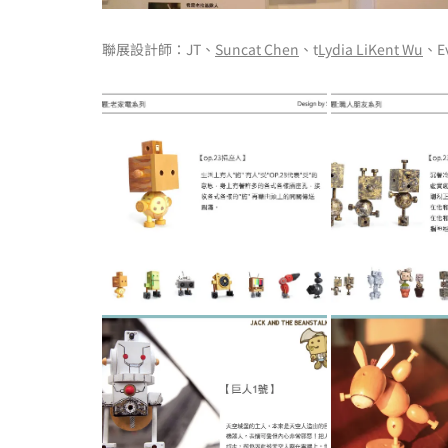
聯展設計師：JT、
Suncat Chen
、t
Lydia Li
Kent Wu
、Ev