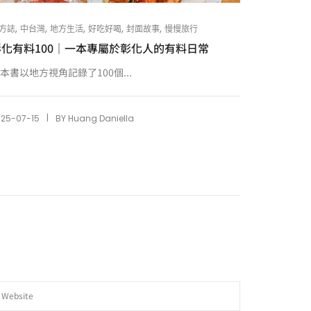
,
,
,
,
,
方誌
中台灣
地方生活
好吃好喝
封面故事
慢慢旅行
彰化有料100｜一本專屬於彰化人的有料日常
本書以地方視角記錄了100個...
|
025-07-15
BY
Huang Daniella