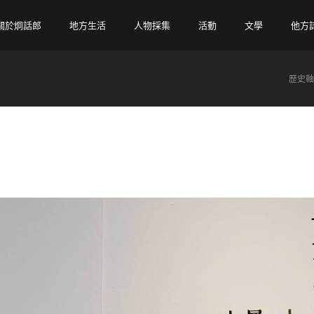
關於炯話郎
地方生活
人物採集
活動
文學
他方
歷史軸