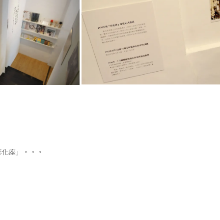
）
彰化座」。。。