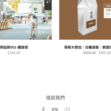
炯話郎001-鐵道號
哥斯大黎加｜日曬酒香｜索諾
$
250.00
$
500.00
$
450.0
追踨我們