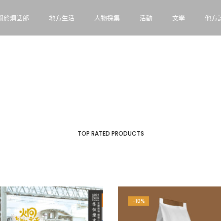
關於炯話郎
地方生活
人物採集
活動
文學
他方
TOP RATED PRODUCTS
-10%