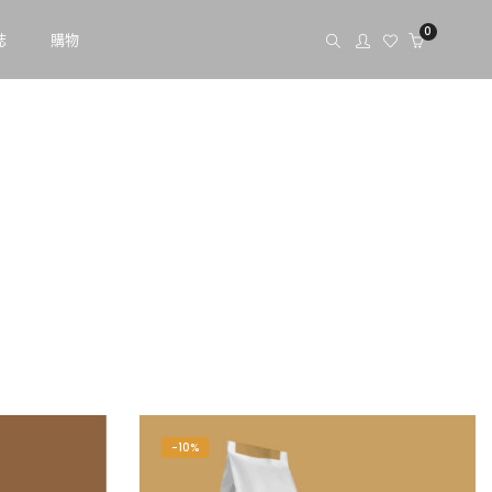
0
誌
購物
-10%