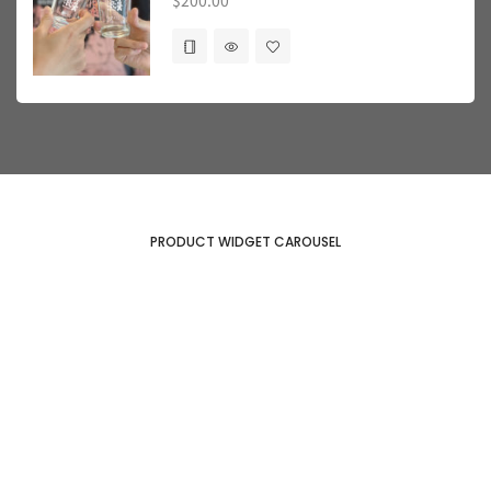
$
200.00
PRODUCT WIDGET CAROUSEL
HURRY! 50% OFF
summer
fashion