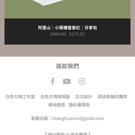
阿里山｜小葉種蜜香紅｜分享包
$
300.00
$
270.00
追踨我們
白色方塊工作室
白色方塊咖啡館
白方設計
炯話郎雜誌購買
場地租借
隱私權條款
客服信箱：changhuarun@gmail.com
【
網站開發 @ 奇步應用
】