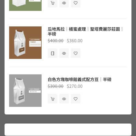
｜半
瓜地馬拉｜橘蜜處理｜聖塔費麗莎莊園｜
半磅
$
400.00
$
360.00
白色方塊咖啡館義式配方豆｜半磅
$
300.00
$
270.00