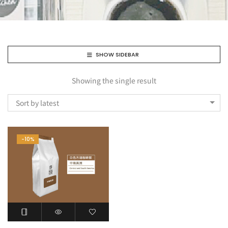
SHOW SIDEBAR
Showing the single result
Sort by latest
-10%