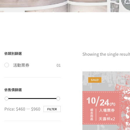
依類別篩選
Showing the single resul
活動票券
01
SALE!
依售價篩選
Min
Max
Price:
$460
—
$960
FILTER
price
price