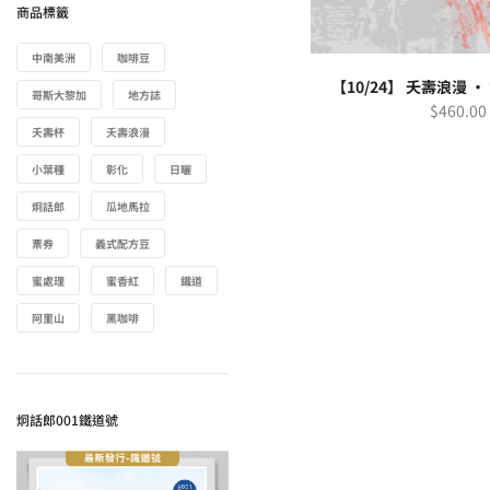
商品標籤
中南美洲
咖啡豆
【10/24】 夭壽浪漫 
哥斯大黎加
地方誌
$
460.00
夭壽杯
夭壽浪漫
小葉種
彰化
日曬
炯話郎
瓜地馬拉
票券
義式配方豆
蜜處理
蜜香紅
鐵道
阿里山
黑咖啡
炯話郎001鐵道號