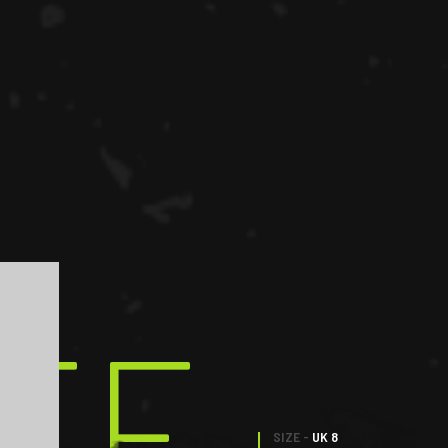
EE
SIZE -
UK 8