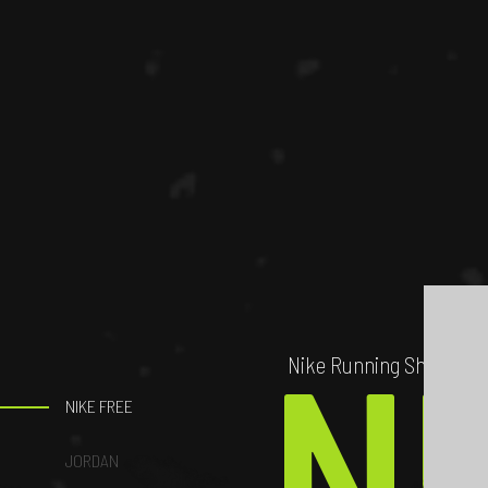
N
Nike Running Shoe
NIKE FREE
JORDAN