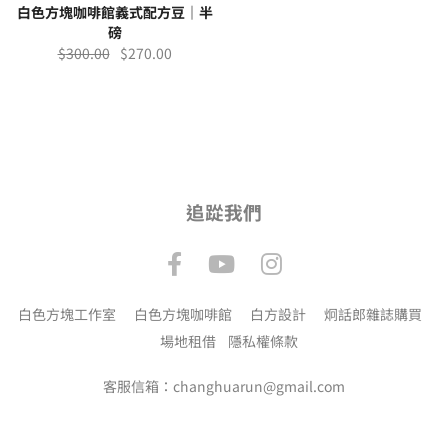
白色方塊咖啡館義式配方豆｜半
磅
$
300.00
$
270.00
追踨我們
白色方塊工作室
白色方塊咖啡館
白方設計
炯話郎雜誌購買
場地租借
隱私權條款
客服信箱：changhuarun@gmail.com
【
網站開發 @ 奇步應用
】