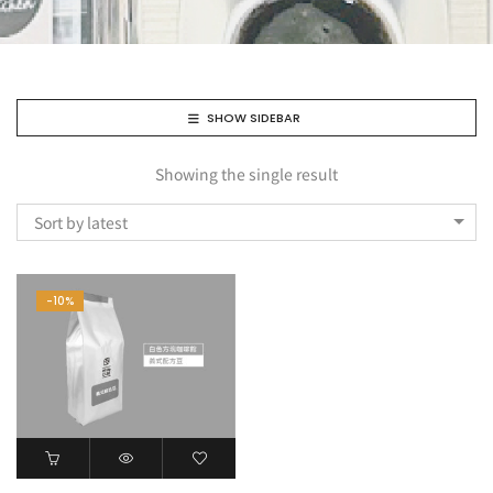
SHOW SIDEBAR
Showing the single result
Sort by latest
-10%